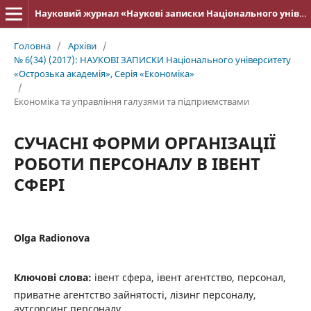
Науковий журнал «Наукові записки Національного університету «Острозька академія»: серія «Економіка»
Головна
/
Архіви
/
№ 6(34) (2017): НАУКОВІ ЗАПИСКИ Національного університету
«Острозька акаде­мія», Серія «Економіка»
/
Економіка та управління галузями та підприємствами
СУЧАСНІ ФОРМИ ОРГАНІЗАЦІЇ
РОБОТИ ПЕРСОНАЛУ В ІВЕНТ
СФЕРІ
Olga Radionova
Ключові слова:
івент сфера, івент агентство, персонал,
приватне агентство зайнятості, лізинг персоналу,
аутсорсинг персоналу