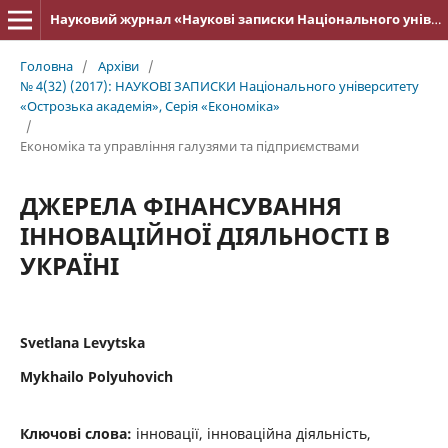
Науковий журнал «Наукові записки Національного університету «Острозька академія»: серія «Економіка»
Головна
/
Архіви
/
№ 4(32) (2017): НАУКОВІ ЗАПИСКИ Національного університету
«Острозька акаде­мія», Серія «Економіка»
/
Економіка та управління галузями та підприємствами
ДЖЕРЕЛА ФІНАНСУВАННЯ
ІННОВАЦІЙНОЇ ДІЯЛЬНОСТІ В
УКРАЇНІ
Svetlana Levytska
Mykhailo Polyuhovich
Ключові слова:
інновації, інноваційна діяльність,