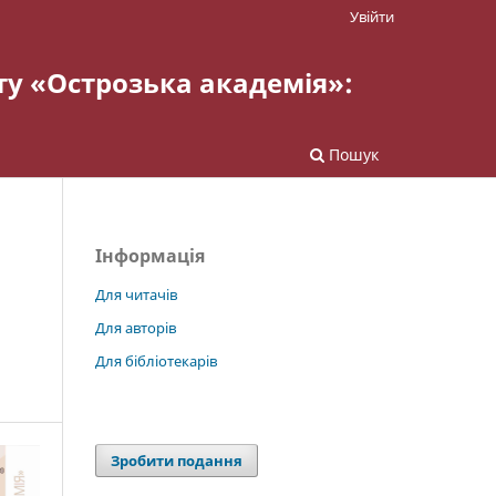
Увійти
ту «Острозька академія»:
Пошук
Інформація
Для читачів
Для авторів
Для бібліотекарів
Зробити подання