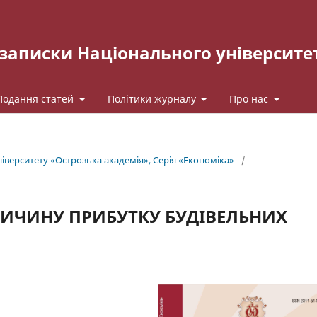
записки Національного університе
Подання статей
Політики журналу
Про нас
верситету «Острозька акаде­мія», Серія «Економіка»
/
ЛИЧИНУ ПРИБУТКУ БУДІВЕЛЬНИХ