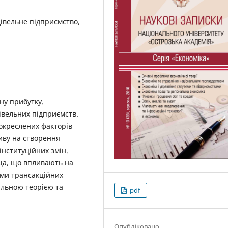
дівельне підприємство,
ну прибутку.
івельних підприємств.
 окреслених факторів
иву на створення
інституційних змін.
ща, що впливають на
рми трансакційних
нальною теорією та
pdf
Опубліковано