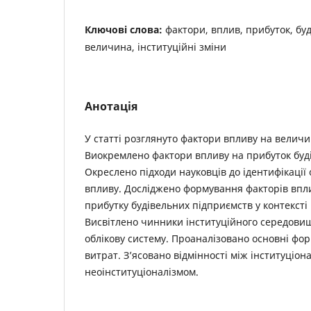
Ключові слова:
фактори, вплив, прибуток, бу
величина, інституційні зміни
Анотація
У статті розглянуто фактори впливу на величи
Виокремлено фактори впливу на прибуток буд
Окреслено підходи науковців до ідентифікації
впливу. Досліджено формування факторів впл
прибутку будівельних підприємств у контексті 
Висвітлено чинники інституційного середови
облікову систему. Проаналізовано основні фо
витрат. З’ясовано відмінності між інституціо
неоінституціоналізмом.