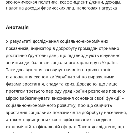
экономическая политика, коэффициент Джини, доходы,
налог на доходы физических лиц, налоговая нагрузка
Анотація
У результаті дослідження соціально-економічних
показників, індикаторів добробуту громадян отримано
достатньо ґрунтовні дані, що підтверджують існування
значних дисбалансів соціального характеру в Україні.
Таке дослідження засвідчує наявність трьох етапів
становлення економіки України з чітко вираженими
фазами зростання, спаду та криз. Доведено, що лише
протягом третього періоду уряд країни розпочав повною
мірою забезпечувати виконання основної своєї функції –
соціально-економічного розвитку, про що свідчить
зростання соціальних показників та добробуту населення,
а також підвищення якості здійснюваних заходів в
економічній та фіскальній сферах. Також досліджено, що