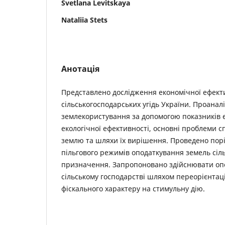
Svetlana Levitskaya
Nataliia Stets
Анотація
Представлено дослідження економічної ефект
сільськогосподарських угідь України. Проанал
землекористування за допомогою показників е
екологічної ефективності, основні проблеми 
землю та шляхи їх вирішення. Проведено порі
пільгового режимів оподаткування земель сіл
призначення. Запропоновано здійснювати оп
сільському господарстві шляхом переорієнтаці
фіскального характеру на стимульну дію.