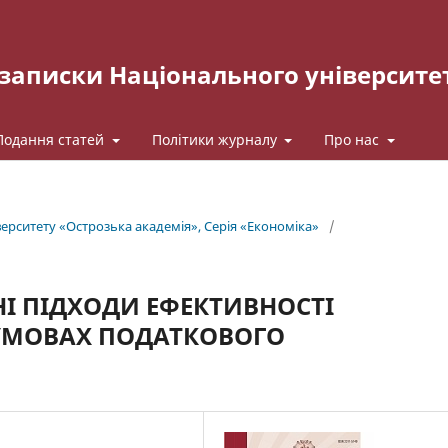
записки Національного університе
Подання статей
Політики журналу
Про нас
рситету «Острозька акаде­мія», Серія «Економіка»
/
І ПІДХОДИ ЕФЕКТИВНОСТІ
УМОВАХ ПОДАТКОВОГО