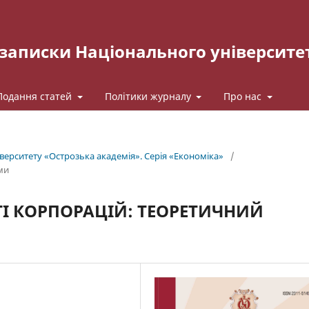
записки Національного університе
Подання статей
Політики журналу
Про нас
іверситету «Острозька академія». Серія «Економіка»
/
ми
І КОРПОРАЦІЙ: ТЕОРЕТИЧНИЙ