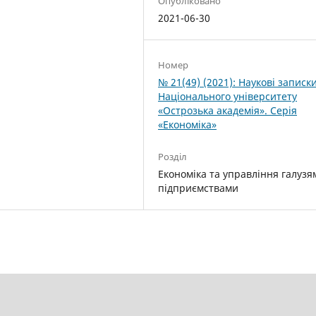
Опубліковано
2021-06-30
Номер
№ 21(49) (2021): Наукові записк
Національного університету
«Острозька академія». Серія
«Економіка»
Розділ
Економіка та управління галузя
підприємствами