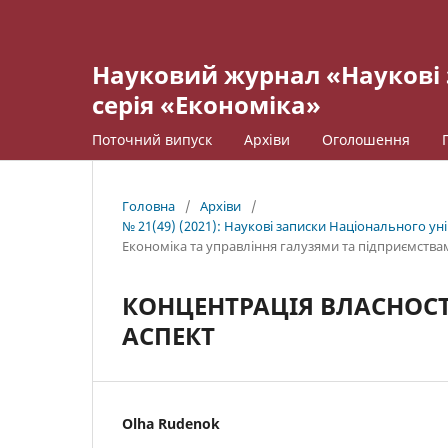
Науковий журнал «Наукові 
серія «Економіка»
Поточний випуск
Архіви
Оголошення
Головна
/
Архіви
/
№ 21(49) (2021): Наукові записки Національного ун
Економіка та управління галузями та підприємства
КОНЦЕНТРАЦІЯ ВЛАСНОСТ
АСПЕКТ
Olha Rudenok