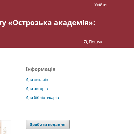
Увійти
ту «Острозька академія»:
Пошук
Інформація
Для читачів
Для авторів
Для бібліотекарів
Зробити подання