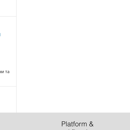
и
ми та