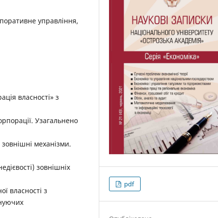
рпоративне управління,
рація власності» з
корпорації. Узагальнено
та зовнішні механізми.
едієвості) зовнішніх
pdf
ї власності з
снуючих