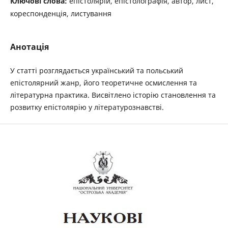
Ключові слова:
епістолярій, епістолографія, автор, лист,
кореспонденція, листування
Анотація
У статті розглядається український та польський
епістолярний жанр, його теоретичне осмислення та
літературна практика. Висвітлено історію становлення та
розвитку епістолярію у літературознавстві.