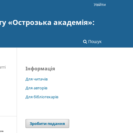
Увійти
ту «Острозька академія»:
Пошук
атті
Інформація
Для читачів
Для авторів
Для бібліотекарів
Зробити подання