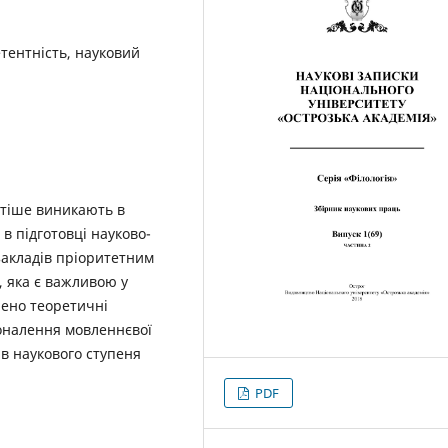
етентність, науковий
стіше виникають в
в підготовці науково-
закладів пріоритетним
 яка є важливою у
ено теоретичні
коналення мовленнєвої
ів наукового ступеня
PDF