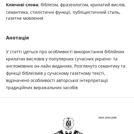
Ключові слова:
біблеїзм, фразеологізм, крилатий вислів,
семантика, стилістичні функції, публіцистичний стиль,
газетне мовлення
Анотація
У статті ідеться про особливості використання біблійних
крилатих висловів у популярних сучасних україно- та
англомовних он-лайн виданнях. Розглянуто семантику та
функції біблеїзмів у сучасному газетному тексті,
відзначено особливості авторської інтерпретації
традиційних виражальних засобів