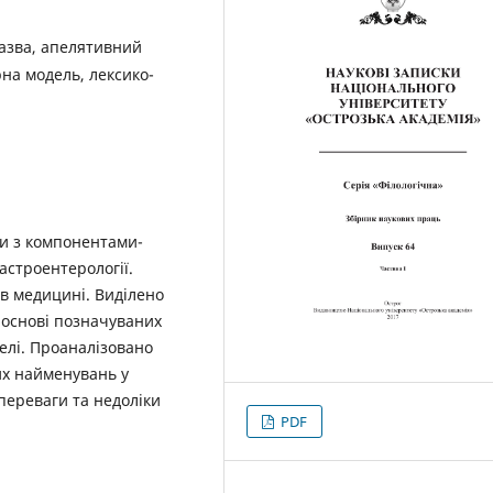
назва, апелятивний
на модель, лексико-
ни з компонентами-
астроентерології.
 в медицині. Виділено
 основі позначуваних
делі. Проаналізовано
их найменувань у
переваги та недоліки
PDF