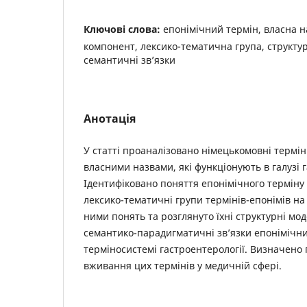
Ключові слова:
епонімічний термін, власна 
компонент, лексико-тематична група, структур
семантичні зв’язки
Анотація
У статті проаналізовано німецькомовні термі
власними назвами, які функціонують в галузі г
Ідентифіковано поняття епонімічного терміну
лексико-тематичні групи термінів-епонімів на
ними понять та розглянуто їхні структурні мо
семантико-парадигматичні зв’язки епонімічн
терміносистемі гастроентерології. Визначено 
вживання цих термінів у медичній сфері.