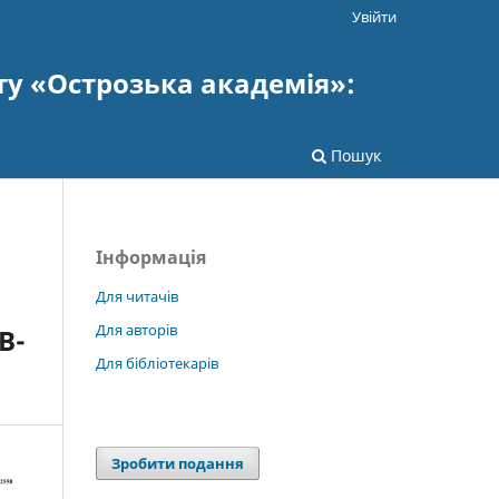
Увійти
ту «Острозька академія»:
Пошук
Інформація
Для читачів
Для авторів
В-
Для бібліотекарів
Зробити подання