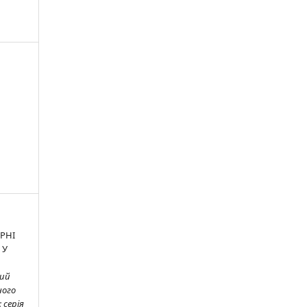
РНІ
 У
вий
ного
 серія