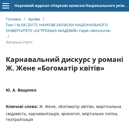
Науковий журнал «Наукові записки Національного університету «Острозька академія»: серія «Філологія»
Головна
/
Архіви
/
Том 1 № 64 (2017): НАУКОВІ ЗАПИСКИ НАЦІОНАЛЬНОГО
УНІВЕРСИТЕТУ «ОСТРОЗЬКА АКАДЕМІЯ» Серія «Філологія»
/
Загальні статті
Карнавальний дискурс у романі
Ж. Жене «Богоматір квітів»
Ю. А. Ващенко
Ключові слова:
Ж. Жене, «Богоматір квітів», маргінальна
свідомість, карнавалізація, хронотоп, мортальна топіка,
театралізація