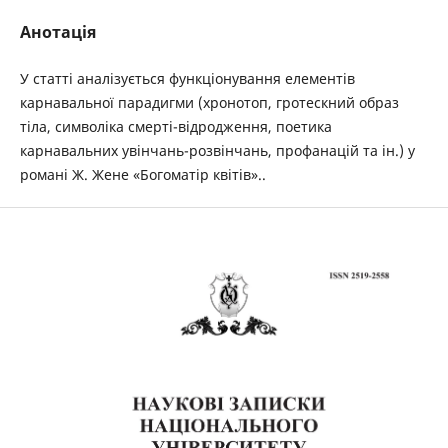
Анотація
У статті аналізується функціонування елементів
карнавальної парадигми (хронотоп, гротескний образ
тіла, символіка смерті-відродження, поетика
карнавальних увінчань-розвінчань, профанацій та ін.) у
романі Ж. Жене «Богоматір квітів»..