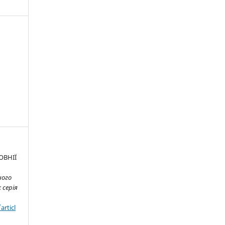
ОВНІЇ
ного
 серія
articl