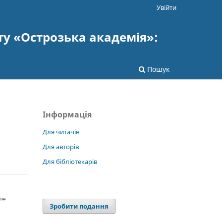
Увійти
ту «Острозька академія»:
Пошук
Інформація
Для читачів
Для авторів
Для бібліотекарів
Зробити подання