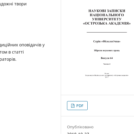
художні твори
иційних оповідачів у
том в статті
раторів.
PDF
Опубліковано