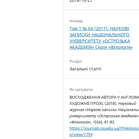
2018-10-27
Номер
Том 1 № 64 (2017): НАУКОВІ
ЗАПИСКИ НАЦІОНАЛЬНОГО
УНІВЕРСИТЕТУ «ОСТРОЗЬКА
АКАДЕМІЯ» Серія «Філологія»
Розділ
Загальні статті
Як цитувати
ВОСХОДЖЕННЯ АВТОРА У АНГЛОМ
ХУДОЖНІЇ ПРОЗІ. (2018).
Науковий
журнал «Наукові записки Національ
університету «Острозька академія»:
«Філологія»
,
1
(64), 81-83.
https://journals.oa.edu.ua/Philology/
e/view/1759