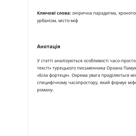
Ключові слова:
онірична парадигма, хронотоп
урбанізм, місто-міф
Анотація
У статті аналізуються особливості часо-прост
тексті» турецького письменника Орхана Памук
«Біла фортеця». Окрема увага приділяється мі
специфічному часопростору, який формує міф
роману.