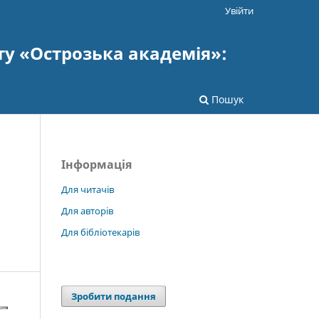
Увійти
ту «Острозька академія»:
Пошук
Інформація
Для читачів
Для авторів
Для бібліотекарів
Зробити подання