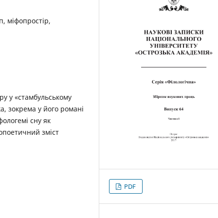
, міфопростір,
ору у «стамбульському
а, зокрема у його романі
фологемі сну як
опоетичний зміст
PDF