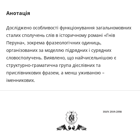
Анотація
Досліджено особливості функціонування загальномовних
сталих сполучень слів в історичному романі «Гнів
Перуна», зокрема фразеологічних одиниць,
організованих за моделлю підрядних і сурядних
словосполучень. Виявлено, що найчисельнішою є
структурно-граматична група дієслівних та
прислівникових фразем, а менш уживаною –
іменникових.