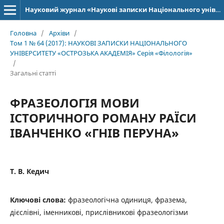
Науковий журнал «Наукові записки Національного університету «Острозька академія»: серія «Філологія»
Головна
/
Архіви
/
Том 1 № 64 (2017): НАУКОВІ ЗАПИСКИ НАЦІОНАЛЬНОГО
УНІВЕРСИТЕТУ «ОСТРОЗЬКА АКАДЕМІЯ» Серія «Філологія»
/
Загальні статті
ФРАЗЕОЛОГІЯ МОВИ
ІСТОРИЧНОГО РОМАНУ РАЇСИ
ІВАНЧЕНКО «ГНІВ ПЕРУНА»
Т. В. Кедич
Ключові слова:
фразеологічна одиниця, фразема,
дієслівні, іменникові, прислівникові фразеологізми