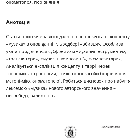
ономатопея, порівняння
Анотація
Стаття присвячена дослідженню репрезентації концепту
«музика» в оповіданні Р. Бредбері «Вбивця». Особлива
увага приділяється субфреймам «музичні інструменти»,
«транслятори», «музичні композиції», «композитори».
Аналізується експлікація концепту в творі через
топоніми, антропоніми, стилістичні засоби (порівняння,
метоні-мію, ономатопею). Робиться висновок про набуття
лексемою «музика» нового авторського значення –
несвобода, залежність.