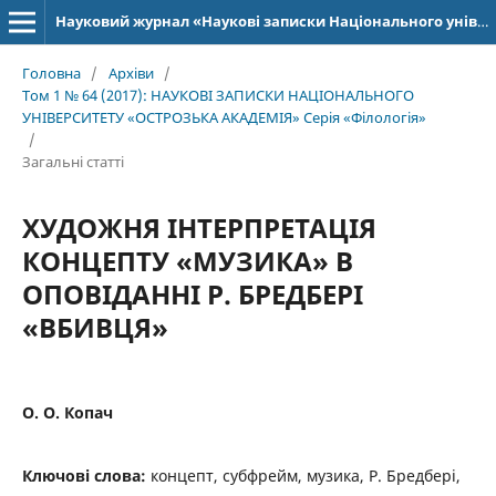
Науковий журнал «Наукові записки Національного університету «Острозька академія»: серія «Філологія»
Головна
/
Архіви
/
Том 1 № 64 (2017): НАУКОВІ ЗАПИСКИ НАЦІОНАЛЬНОГО
УНІВЕРСИТЕТУ «ОСТРОЗЬКА АКАДЕМІЯ» Серія «Філологія»
/
Загальні статті
ХУДОЖНЯ ІНТЕРПРЕТАЦІЯ
КОНЦЕПТУ «МУЗИКА» В
ОПОВІДАННІ Р. БРЕДБЕРІ
«ВБИВЦЯ»
О. О. Копач
Ключові слова:
концепт, субфрейм, музика, Р. Бредбері,