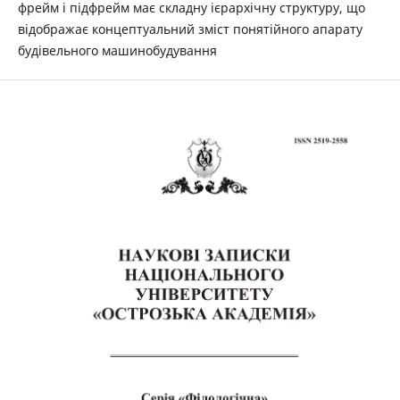
фрейм і підфрейм має складну ієрархічну структуру, що
відображає концептуальний зміст понятійного апарату
будівельного машинобудування