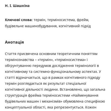
Н. І. Шашкіна
Ключові слова:
термін, терміносистема, фрейм,
будівельне машинобудування, когнітивний підхід
Анотація
Стаття присвячена основним теоретичним поняттям
термінознавства – «термін», «терміносистема» і
обгрунтуванню передумов дослідження термінології в
когнітивному та системно-функціональному аспектах. У
статті відзначається, що в рамках когнітивного підходу
термін розглядається як результат спеціальної
когнітивної діяльності людини. Встановлено, що загальна
структурація фрейма терміносистеми «Найменування
будівельних машин і механізмів» обумовлена специфікою
концептуальної області, яка репрезентується. Кожен