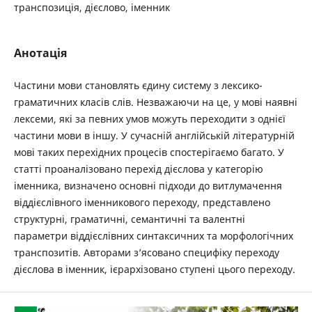
транспозиція, дієслово, іменник
Анотація
Частини мови становлять єдину систему з лексико-
граматичних класів слів. Незважаючи на це, у мові наявні
лексеми, які за певних умов можуть переходити з однієї
частини мови в іншу. У сучасній англійській літературній
мові таких перехідних процесів спостерігаємо багато. У
статті проаналізовано перехід дієслова у категорію
іменника, визначено основні підходи до витлумачення
віддієслівного іменникового переходу, представлено
структурні, граматичні, семантичні та валентні
параметри віддієслівних синтаксичних та морфологічних
транспозитів. Авторами з’ясовано специфіку переходу
дієслова в іменник, ієрархізовано ступені цього переходу.