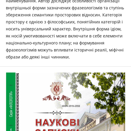
найменування. Автор досліджує особливості організації
внутрішньої форми зазначених фразеологізмів та ступінь
збереження семантики просторових відносин. Категорія
простору є однією з філософських, понятійних категорій і
носить універсальний характер. Внутрішня форма ідіом,
як носій умотивованості може включати в себе елементи
національно-культурного плану; на формування
фразеологізмів можуть впливати історичні реалії, міфічні
образи або деякі інші чинники.