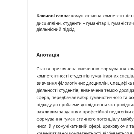
Ключові слова:
комунікативна компетентність
дисципліни, студенти – гуманітарії, гуманісти
діяльнісний підхід
Анотація
Стаття присвячена вивченню формування ком
компетентності студентів гуманітарних спеціа
вивчення філологічних дисциплін. Специфіка 
діяльності студентів, визначена темою дослід
сфера, передбачає вибір гуманістичного та осо
підходу до проблеми дослідження як провідних
важливим завданням професійної педагогіки є
формування гуманістичного потенціалу майбут
числі й у комунікативній сфері. Враховуючи 
комунікативної компетентності відбувається в