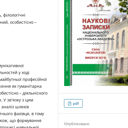
, філологічні
чний, особистісно –
унікативної
льностей у ході
майбутньої професійної
ження як гуманітарна
бистісно – діяльнісного
. У зв’язку з цим
pdf
 аналіз шляхів
нього фахівця, в тому
також, що формування
Опубліковано
 процесі навчальної