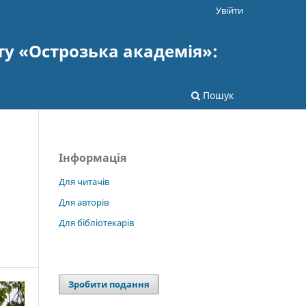
Увійти
ту «Острозька академія»:
Пошук
Інформація
Для читачів
Для авторів
Для бібліотекарів
Зробити подання