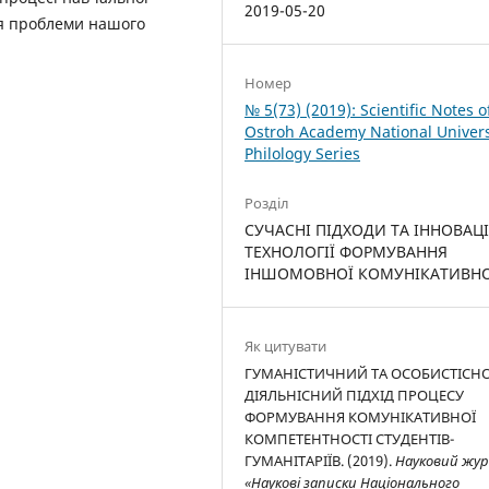
2019-05-20
ня проблеми нашого
Номер
№ 5(73) (2019): Scientific Notes o
Ostroh Academy National Univers
Philology Series
Розділ
СУЧАСНІ ПІДХОДИ ТА ІННОВАЦ
ТЕХНОЛОГІЇ ФОРМУВАННЯ
ІНШОМОВНОЇ КОМУНІКАТИВНО
Як цитувати
ГУМАНІСТИЧНИЙ ТА ОСОБИСТІСНО
ДІЯЛЬНІСНИЙ ПІДХІД ПРОЦЕСУ
ФОРМУВАННЯ КОМУНІКАТИВНОЇ
КОМПЕТЕНТНОСТІ СТУДЕНТІВ-
ГУМАНІТАРІЇВ. (2019).
Науковий жу
«Наукові записки Національного