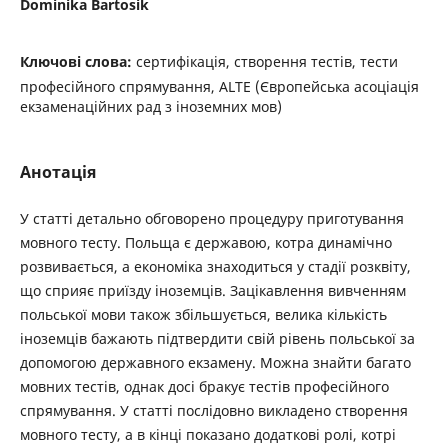
Dominika Bartosik
Ключові слова:
сертифікація, створення тестів, тести
професійного спрямування, ALTE (Європейська асоціація
екзаменаційних рад з іноземних мов)
Анотація
У статті детально обговорено процедуру приготування
мовного тесту. Польща є державою, котра динамічно
розвивається, а економіка знаходиться у стадії розквіту,
що сприяє приїзду іноземців. Зацікавлення вивченням
польської мови також збільшується, велика кількість
іноземців бажають підтвердити свій рівень польської за
допомогою державного екзамену. Можна знайти багато
мовних тестів, однак досі бракує тестів професійного
спрямування. У статті послідовно викладено створення
мовного тесту, а в кінці показано додаткові ролі, котрі