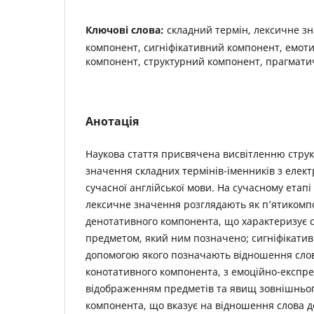
Ключові слова:
складний термін, лексичне з
компонент, сигніфікативний компонент, емот
компонент, структурний компонент, прагмат
Анотація
Наукова стаття присвячена висвітленню стру
значення складних термінів-іменників з елект
сучасної англійської мови. На сучасному етапі
лексичне значення розглядають як п’ятикомпо
денотативного компонента, що характеризує сп
предметом, який ним позначено; сигніфікатив
допомогою якого позначають відношення слов
конотативного компонента, з емоційно-експр
відображенням предметів та явищ зовнішнього
компонента, що вказує на відношення слова до