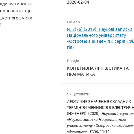
2020-02-04
підигматичні та
компонента, що
дметного змісту
Номер
ї.
№ 8(76) (2019): Наукові записки
Національного університету
«Острозька академія»: серія­ «Фі
гія»
Розділ
КОГНІТИВНА ЛІНГВІСТИКА ТА
ПРАГМАТИКА
Як цитувати
ЛЕКСИЧНЕ ЗНАЧЕННЯ СКЛАДНИХ
ТЕРМІНІВ-ІМЕННИКІВ З ЕЛЕКТРИЧ
ІНЖЕНЕРІЇ. (2020).
Науковий журнал
«Наукові записки Національного
університету «Острозька академія»:
«Філологія»
,
8(76)
, 11-14.