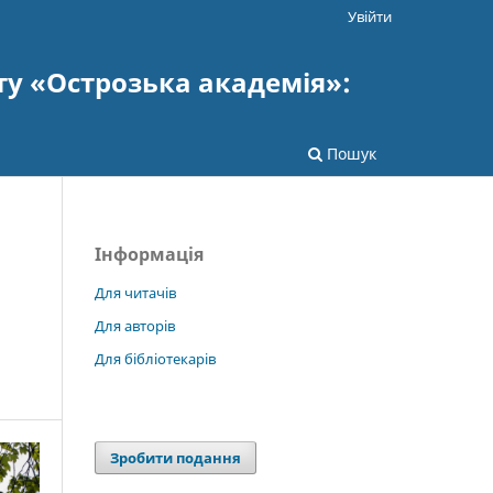
Увійти
ту «Острозька академія»:
Пошук
Інформація
Для читачів
Для авторів
Для бібліотекарів
Зробити подання