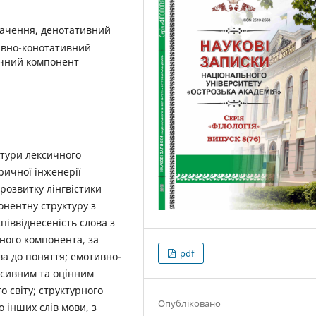
начення, денотативний
ивно-конотативний
ичний компонент
ктури лексичного
ричної інженерії
 розвитку лінгвістики
нентну структуру з
іввіднесеність слова з
ного компонента, за
pdf
а до поняття; емотивно-
есивним та оцінним
 світу; структурного
Опубліковано
 інших слів мови, з