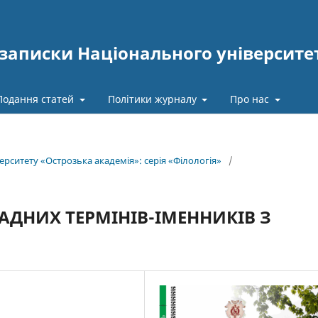
записки Національного університе
Подання статей
Політики журналу
Про нас
рситету «Острозька академія»: серія­ «Філо­ло­гія»
/
АДНИХ ТЕРМІНІВ-ІМЕННИКІВ З