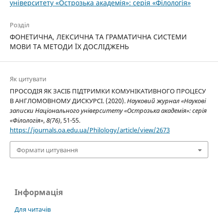
університету «Острозька академія»: серія­ «Філо­ло­гія»
Розділ
ФОНЕТИЧНА, ЛЕКСИЧНА ТА ГРАМАТИЧНА СИСТЕМИ
МОВИ ТА МЕТОДИ ЇХ ДОСЛІДЖЕНЬ
Як цитувати
ПPOCOДIЯ ЯК ЗАСIБ ПIДТРИМКИ КОМУНIКАТИВНОГО ПРОЦЕСУ
В АНГЛОМОВНОМУ ДИСКУРСI. (2020).
Науковий журнал «Наукові
записки Національного університету «Острозька академія»: серія
«Філологія»
,
8(76)
, 51-55.
https://journals.oa.edu.ua/Philology/article/view/2673
Формати цитування
Інформація
Для читачів