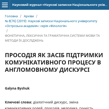
Науковий журнал «Наукові записки Національного університету «Острозька академія»: серія «Філологія»
Головна
/
Архіви
/
№ 8(76) (2019): Наукові записки Національного університету
«Острозька академія»: серія­ «Філо­ло­гія»
/
ФОНЕТИЧНА, ЛЕКСИЧНА ТА ГРАМАТИЧНА СИСТЕМИ МОВИ ТА
МЕТОДИ ЇХ ДОСЛІДЖЕНЬ
ПPOCOДIЯ ЯК ЗАСIБ ПIДТРИМКИ
КОМУНIКАТИВНОГО ПРОЦЕСУ В
АНГЛОМОВНОМУ ДИСКУРСI
Galyna Byshuk
Ключові слова:
діалогічний дискурс, зміна
комунікативних ролей, просодія, мелодика, гучність,