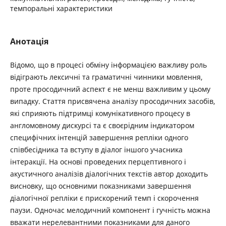
темпоральні характеристики
Анотація
Відомо, що в процесі обміну інформацією важливу роль
відіграють лексичні та граматичні чинники мовлення,
проте просодичний аспект є не менш важливим у цьому
випадку. Стаття присвячена аналізу просодичних засобів,
які сприяють підтримці комунікативного процесу в
англомовному дискурсі та є своєрідним індикатором
специфічних інтенцій завершення репліки одного
співбесідника та вступу в діалог іншого учасника
інтеракції. На основі проведених перцептивного і
акустичного аналізів діалогічних текстів автор доходить
висновку, що основними показниками завершення
діалогічної репліки є прискорений темп і скорочення
паузи. Одночас мелодичний компонент і гучність можна
вважати нерелевантними показниками для даного