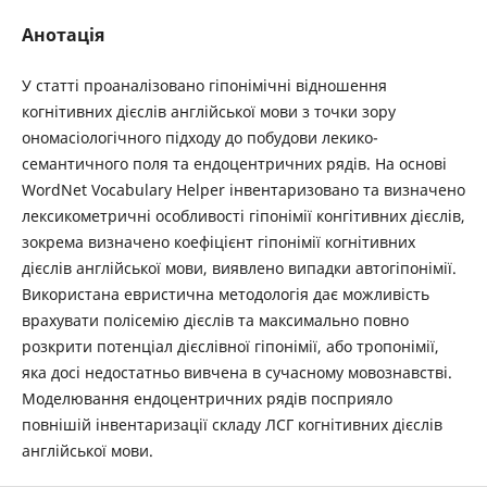
Анотація
У статті проаналізовано гіпонімічні відношення
когнітивних дієслів англійської мови з точки зору
ономасіологічного підходу до побудови лекико-
семантичного поля та ендоцентричних рядів. На основі
WordNet Vocabulary Helper інвентаризовано та визначено
лексикометричні особливості гіпонімії конгітивних дієслів,
зокрема визначено коефіцієнт гіпонімії когнітивних
дієслів англійської мови, виявлено випадки автогіпонімії.
Використана евристична методологія дає можливість
врахувати полісемію дієслів та максимально повно
розкрити потенціал дієслівної гіпонімії, або тропонімії,
яка досі недостатньо вивчена в сучасному мовознавстві.
Моделювання ендоцентричних рядів посприяло
повнішій інвентаризації складу ЛСГ когнітивних дієслів
англійської мови.