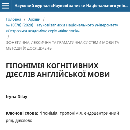
Науковий журнал «Наукові записки Національного університету «Острозька академія»: серія «Філологія»
Головна
/
Архіви
/
№ 10(78) (2020): Наукові записки Національного університету
«Острозька академія»: серія­ «Філо­ло­гія»
/
ФОНЕТИЧНА, ЛЕКСИЧНА ТА ГРАМАТИЧНА СИСТЕМИ МОВИ ТА
МЕТОДИ ЇХ ДОСЛІДЖЕНЬ
ГІПОНІМІЯ КОГНІТИВНИХ
ДІЄСЛІВ АНГЛІЙСЬКОЇ МОВИ
Iryna Dilay
Ключові слова:
гіпонімія, тропонімія, ендоцентричний
ряд, дієслово