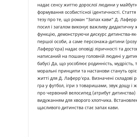
надає сенсу життю дорослої людини у майбут
формування особистісної ідентичності. Стаття
тезу про те, що роман “Запах кави” Д. Лафер
посил і загалом виконує важливу дидактичну
функцію, демонструючи дискурс дитинства-як-
першої особи, а саме персонажа-дитини (розу
Лаферр’єра) надає оповіді ліричності та досто
написаний на пошану головній людині у дитин
бабусі Да, що уособлює родинність, мудрість, т
моральні принципи та настанови стануть орі
житті для Д. Лаферр’єра. Визначені складові р
гра у футбол, ігри з товаришами, звук дощу і 
про червоний велосипед (атрибут дитинства) 
видужанням для хворого хлопчика. Встановле
щасливого дитинства стає запах кави.