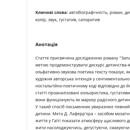
Ключові слова:
автобіографічність, роман, ди
колір, звук, густатив, сапоритив
Анотація
Стаття присвячена дослідженню роману “Запа
метою продемонструвати дискурс дитинства-як
ольфативно-звукова поетика тексту показує, я
художня авторська інтенція у сентиментальн
ностальгійно-поетичному коді відповідно до йо
статті проаналізовані кольористика, густативи
вони функціонують як маркер радісного дити
У такий спосіб письменник увиразнює певний
дитини. Мета Д. Лаферр’єра – засобом мозаїчн
життя у Гаїті показати атмосферу щасливого 
жити насолоджуючись, дегустуючи, смакуючи 