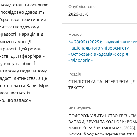
ньому, ставши основою
Опубліковано
 послідовно доводить
2026-05-01
р’єра несе позитивний
 життєстверджуючу
радості. Нарація від
Номер
міємо самого Д.
№ 28(96) (2025): Наукові записк
Національного університету
вірності. Цей роман
«Острозька академія»: серія
стві Д. Лаферр’єра –
«Філологія»
урботу і любов. Її
єнтиром у подальшому
Розділ
адості дитинства, а це
СТИЛІСТИКА ТА ІНТЕРПРЕТАЦІЯ
жовте плаття Вави. Мрія
ТЕКСТУ
асоціюється із
но, що запахом
Як цитувати
ПОДОРОЖ У ДИТИНСТВО КРІЗЬ СМ
ЗАПАХИ, ЗВУКИ ТА КОЛЬОРИ: РОМ
ЛАФЕPР’ЄРА “ЗАПАХ КАВИ”. (2026).
Науковий журнал «Наукові записки