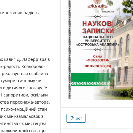
тинство-як-радість,
х кави” Д. Лаферр’єра з
-радості. Кольорово-
к реалізується особлива
о-гумористичному чи
го дитячого спогаду. У
 і сапоритиви, оскільки
нства персонажа-автора.
 психо-емоційний стан
их міні-замальовок з
pdf
дитинства як мистецтва
навколишній світ, що