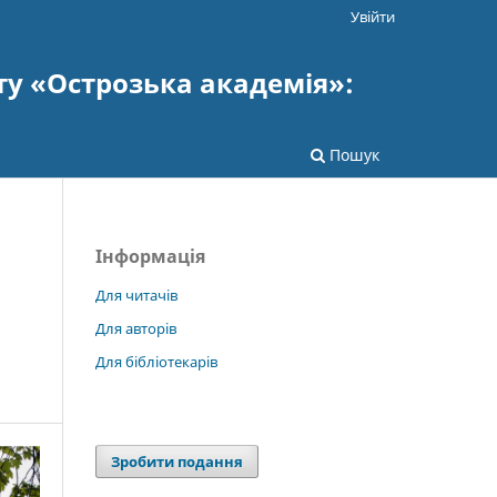
Увійти
ту «Острозька академія»:
Пошук
Інформація
Для читачів
Для авторів
Для бібліотекарів
Зробити подання