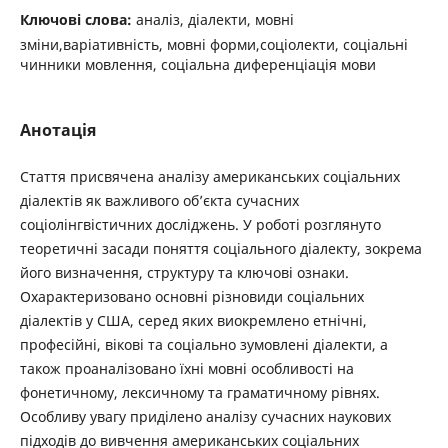
Ключові слова:
аналіз, діалекти, мовні
зміни,варіативність, мовні форми,соціолекти, соціальні
чинники мовлення, соціальна диференціація мови
Анотація
Стаття присвячена аналізу американських соціальних
діалектів як важливого об’єкта сучасних
соціолінгвістичних досліджень. У роботі розглянуто
теоретичні засади поняття соціального діалекту, зокрема
його визначення, структуру та ключові ознаки.
Охарактеризовано основні різновиди соціальних
діалектів у США, серед яких виокремлено етнічні,
професійні, вікові та соціально зумовлені діалекти, а
також проаналізовано їхні мовні особливості на
фонетичному, лексичному та граматичному рівнях.
Особливу увагу приділено аналізу сучасних наукових
підходів до вивчення американських соціальних