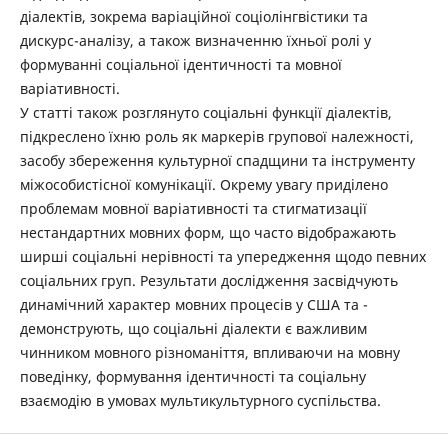
діалектів, зокрема варіаційної соціолінгвістики та
дискурс-аналізу, а також визначенню їхньої ролі у
формуванні соціальної ідентичності та мовної
варіативності.
У статті також розглянуто соціальні функції діалектів,
підкреслено їхню роль як маркерів групової належності,
засобу збереження культурної спадщини та інструменту
міжособистісної комунікації. Окрему увагу приділено
проблемам мовної ­варіативності та стигматизації
нестандартних мовних форм, що часто відображають
ширші соціальні нерівності та упередження щодо певних
соціальних груп. Результати дослідження засвідчують
динамічний характер мовних процесів у США та ­
демонструють, що соціальні діалекти є важливим
чинником мовного різноманіття, впливаючи на мовну
поведінку, формування ідентичності та соціальну
взаємодію в умовах мультикультурного суспільства.