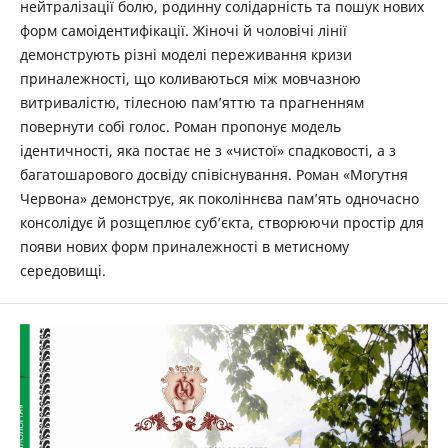
нейтралізації болю, родинну солідарність та пошук нових
форм самоідентифікації. Жіночі й чоловічі лінії
демонструють різні моделі переживання кризи
приналежності, що коливаються між мовчазною
витривалістю, тілесною пам’яттю та прагненням
повернути собі голос. Роман пропонує модель
ідентичності, яка постає не з «чистої» спадковості, а з
багатошарового ­досвіду співіснування. Роман «Могутня
Червона» демонструє, як поколіннєва пам’ять одночасно
консолідує й розщеплює суб’єкта, створюючи простір для
появи нових форм приналежності в метисному
середовищі.