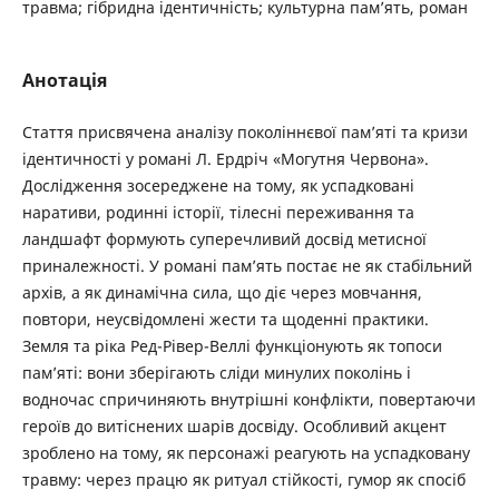
травма; гібридна ідентичність; культурна пам’ять, роман
Анотація
Стаття присвячена аналізу поколіннєвої пам’яті та кризи
ідентичності у романі Л. Ердріч «Могутня Червона».
Дослідження зосереджене на тому, як успадковані
наративи, родинні історії, тілесні переживання та
ландшафт формують суперечливий досвід метисної
приналежності. У романі пам’ять постає не як стабільний
архів, а як динамічна сила, що діє через мовчання,
повтори, неусвідомлені жести та щоденні практики.
Земля та ріка Ред-Рівер-Веллі функціонують як топоси
пам’яті: вони зберігають сліди минулих поколінь і
водночас спричиняють внутрішні конфлікти, повертаючи
героїв до витіснених шарів досвіду. ­Особливий акцент
зроблено на тому, як персонажі реагують на успадковану
травму: через працю як ритуал стійкості, гумор як спосіб