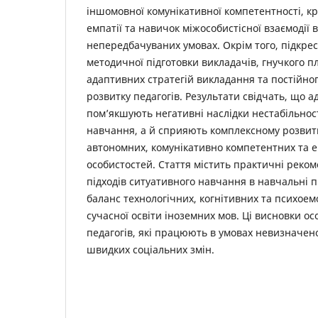
іншомовної комунікативної компетентності, к
емпатії та навичок міжособистісної взаємодії 
непередбачуваних умовах. Окрім того, підкре
методичної підготовки викладачів, гнучкого п
адаптивних стратегій викладання та постійно
розвитку педагогів. Результати свідчать, що 
пом’якшують негативні наслідки нестабільнос
навчання, а й сприяють комплексному розвитк
автономних, комунікативно компетентних та е
особистостей. Стаття містить практичні реком
підходів ситуативного навчання в навчальні
баланс технологічних, когнітивних та психое
сучасної освіти іноземних мов. Ці висновки ос
педагогів, які працюють в умовах невизначен
швидких соціальних змін.