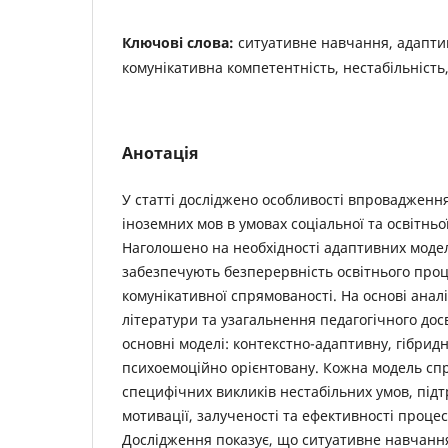
Ключові слова:
ситуативне навчання, адапти
комунікативна компетентність, нестабільність
Анотація
У статті досліджено особливості впровадженн
іноземних мов в умовах соціальної та освітньої
Наголошено на необхідності адаптивних модел
забезпечують безперервність освітнього проц
комунікативної спрямованості. На основі аналі
літератури та узагальнення педагогічного дос
основні моделі: контекстно-адаптивну, гібрид
психоемоційно орієнтовану. Кожна модель сп
специфічних викликів нестабільних умов, під
мотивації, залученості та ефективності проце
Дослідження показує, що ситуативне навчанн