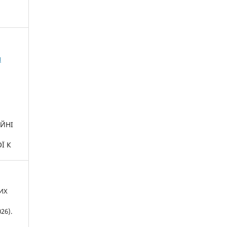
и
ІЙНІ
Ї К
ИХ
26).