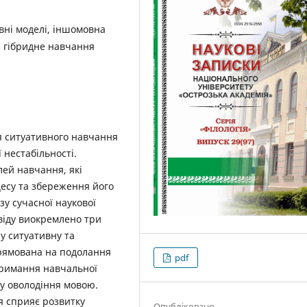
вні моделі, іншомовна
, ­гібридне навчання
я ситуативного навчання
 нестабільності.
ей навчання, які
есу та збереження його
зу сучасної наукової
віду виокремлено три
ну ситуативну та
рямована на подолання
pdf
тримання навчальної
су оволодіння мовою.
я сприяє розвитку
Опубліковано