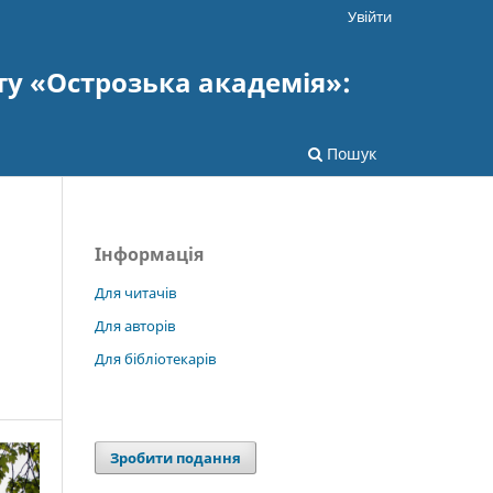
Увійти
ту «Острозька академія»:
Пошук
Інформація
Для читачів
Для авторів
Для бібліотекарів
Зробити подання