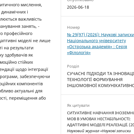
ритичного мислення,
2026-06-18
в динамічних і
слюється важливість
ланування занять, ­
Номер
го професійного
№ 29(97) (2026): Наукові записк
Національного університету
адаптивні моделі не лише
«Острозька академія» : Серія
ті на результати
«Філологія»
у здобувачів як
моційно стійких
Розділ
ендації щодо інтеграції
СУЧАСНІ ПІДХОДИ ТА ІННОВАЦ
 програми, забезпечуючи
ТЕХНОЛОГІЇ ФОРМУВАННЯ
моційних компонентів
ІНШОМОВНОЇ КОМУНІКАТИВНО
обливо актуальні для
ості, переміщення або
Як цитувати
СИТУАТИВНЕ НАВЧАННЯ ІНОЗЕМН
МОВ В УМОВАХ НЕСТАБІЛЬНОСТІ:
АДАПТИВНІ МОДЕЛІ РЕАЛІЗАЦІЇ. (20
Науковий журнал «Наукові записки