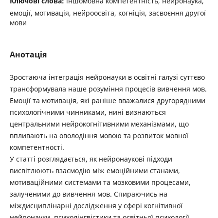
Ключові слова:
іншомовна компетентність, нейронаука,
емоції, мотивація, нейроосвіта, когніція, засвоєння другої
мови
Анотація
Зростаюча інтеграція нейронауки в освітні галузі суттєво
трансформувала наше розуміння процесів вивчення мов.
Емоції та мотивація, які раніше вважалися другорядними
психологічними чинниками, нині визнаються
центральними нейрокогнітивними механізмами, що
впливають на оволодіння мовою та розвиток мовної
компетентності.
У статті розглядається, як нейронаукові підходи
висвітлюють взаємодію між емоційними станами,
мотиваційними ­системами та мозковими процесами,
залученими до вивчення мов. Спираючись на
міждисциплінарні дослідження у сфері когнітивної
нейронауки, психолінгвістики та освітньої психології,