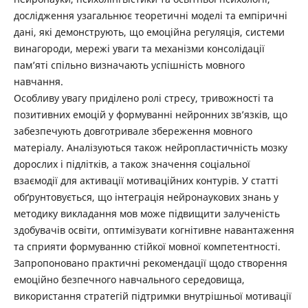
дослідження узагальнює теоретичні моделі та емпіричні
дані, які демонструють, що емоційна регуляція, системи
винагороди, мережі уваги та механізми консолідації
пам’яті спільно визначають успішність мовного
навчання.
Особливу увагу приділено ролі стресу, тривожності та
позитивних емоцій у формуванні нейронних зв’язків, що
забезпечують довготривале збереження мовного
матеріалу. Аналізуються також нейропластичність мозку
дорослих і підлітків, а також значення соціальної
взаємодії для активації мотиваційних контурів. У статті
обґрунтовується, що інтеграція нейронаукових знань у
методику викладання мов може підвищити залученість
здобувачів освіти, оптимізувати когнітивне навантаження
та сприяти формуванню стійкої мовної компетентності.
Запропоновано практичні рекомендації щодо створення
емоційно безпечного навчального середовища,
використання стратегій підтримки внутрішньої мотивації