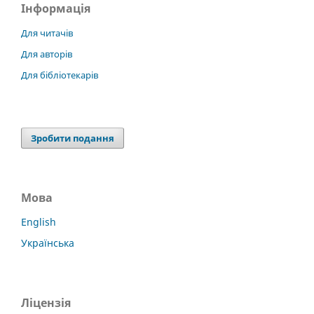
Інформація
Для читачів
Для авторів
Для бібліотекарів
Зробити подання
Мова
English
Українська
Ліцензія