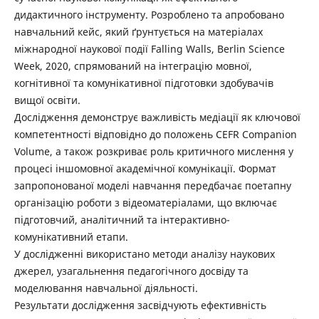
дидактичного інструменту. Розроблено та апробовано
навчальний кейс, який ґрунтується на матеріалах
міжнародної наукової події Falling Walls, Berlin Science
Week, 2020, спрямований на інтеграцію мовної,
когнітивної та комунікативної підготовки здобувачів
вищої освіти.
Дослідження демонструє важливість медіації як ключової
компетентності відповідно до положень CEFR Companion
Volume, а також розкриває роль критичного мислення у
процесі іншомовної академічної комунікації. Формат
запропонованої моделі ­навчання передбачає поетапну
організацію роботи з відеоматеріалами, що включає
підготовчий, аналітичний та інтерактивно-
комунікативний етапи.
У дослідженні використано методи аналізу наукових
джерел, узагальнення педагогічного досвіду та
моделювання навчальної діяльності.
Результати дослідження засвідчують ефективність