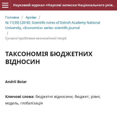
Науковий журнал «Наукові записки Національного університету «Острозька академія»: серія «Економіка»
Головна
/
Архіви
/
№ 11(39) (2018): Scientific notes of Ostroh Academy National
University, «Economics» series: scientific journal
/
Cучасні проблеми економічної теорії
ТАКСОНОМІЯ БЮДЖЕТНИХ
ВІДНОСИН
Andrii Boiar
Ключові слова:
бюджетні відносини, бюджет, рівні,
модель, глобалізація