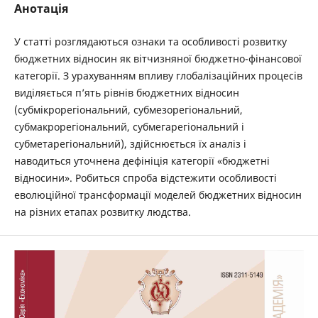
Анотація
У статті розглядаються ознаки та особливості розвитку
бюджетних відносин як вітчизняної бюджетно-фінансової
категорії. З урахуванням впливу глобалізаційних процесів
виділяється п’ять рівнів бюджетних відносин
(субмікрорегіональний, субмезорегіональний,
субмакрорегіональний, субмегарегіональний і
субметарегіональний), здійснюється їх аналіз і
наводиться уточнена дефініція категорії «бюджетні
відносини». Робиться спроба відстежити особливості
еволюційної трансформації моделей бюджетних відносин
на різних етапах розвитку людства.