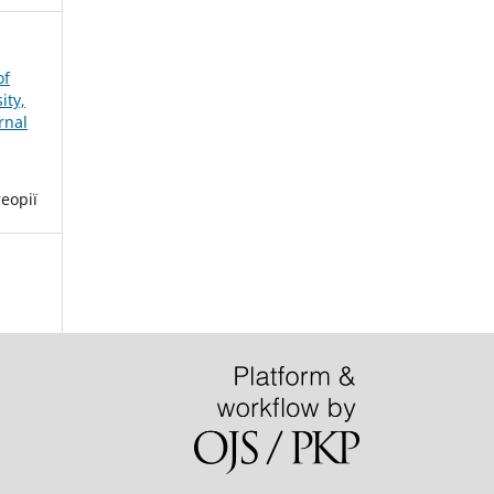
of
ity,
rnal
еорії