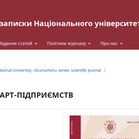
записки Національного університе
Подання статей
Політики журналу
Про нас
ional University, «Economics» series: scientific journal
/
МАРТ-ПІДПРИЄМСТВ