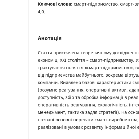
Ключові слова:
смарт-підприємство, смарт-ви
4,0.
Анотація
Стаття присвячена теоретичному дослідженн
економіці ХХІ століття – смарт-підприємству. 
трактування поняття «смарт-підприємство», ви
від підприємства майбутнього, зокрема вірту
компаній. Виявлено базові характеристики с
(розумне реагування, оперативні активи, ада
доступність, збір та обробка інформації в реал
оперативність реагування, екологічність, інте
менеджмент, тактика задля стратегії). На осно
названі основні переваги смарт-виробництва,
реалізовані в умовах розвитку інформаційної 