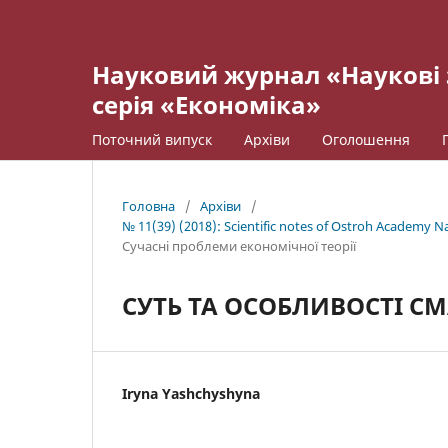
Науковий журнал «Наукові 
серія «Економіка»
Поточний випуск
Архіви
Оголошення
Головна
/
Архіви
/
№ 11(39) (2018): Scientific notes of Ostroh Academy Nat
Cучасні проблеми економічної теорії
СУТЬ ТА ОСОБЛИВОСТІ С
Iryna Yashchyshyna