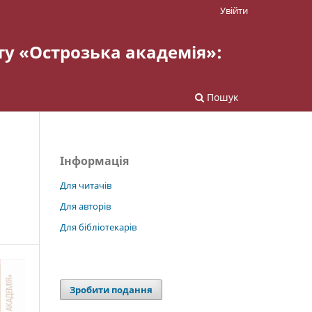
Увійти
ту «Острозька академія»:
Пошук
Інформація
Для читачів
Для авторів
Для бібліотекарів
Зробити подання