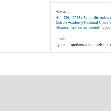
Номер
№ 11(39) (2018): Scientific notes 
Ostroh Academy National Univers
«Economics» series: scientific jou
Розділ
Cучасні проблеми економічної т