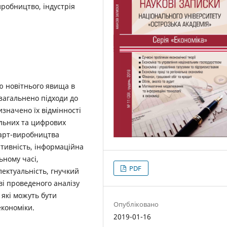
робництво, індустрія
ю новітнього явища в
Узагальнено підходи до
значено їх відмінності
альних та цифрових
март-виробництва
птивність, інформаційна
ьному часі,
PDF
лектуальність, гнучкий
ві проведеного аналізу
 які можуть бути
Опубліковано
економіки.
2019-01-16