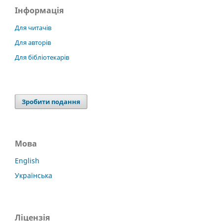
Інформація
Для читачів
Для авторів
Для бібліотекарів
Зробити подання
Мова
English
Українська
Ліцензія