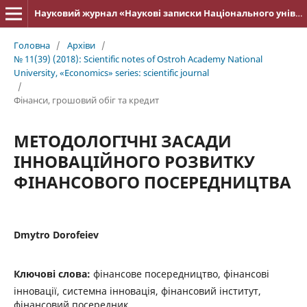
Науковий журнал «Наукові записки Національного університету «Острозька академія»: серія «Економіка»
Головна
/
Архіви
/
№ 11(39) (2018): Scientific notes of Ostroh Academy National
University, «Economics» series: scientific journal
/
Фінанси, грошовий обіг та кредит
МЕТОДОЛОГІЧНІ ЗАСАДИ
ІННОВАЦІЙНОГО РОЗВИТКУ
ФІНАНСОВОГО ПОСЕРЕДНИЦТВА
Dmytro Dorofeiev
Ключові слова:
фінансове посередництво, фінансові
інновації, системна інновація, фінансовий інститут,
фінансовий посередник