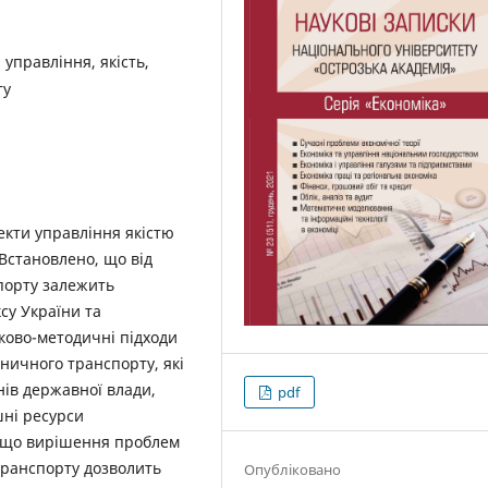
управління, якість,
ту
екти управління якістю
Встановлено, що від
спорту залежить
су України та
ково-методичні підходи
зничного транспорту, які
нів державної влади,
pdf
шні ресурси
, що вирішення проблем
транспорту дозволить
Опубліковано