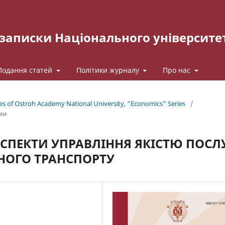
записки Національного університе
Подання статей
Політики журналу
Про нас
tes of Ostroh Academy National University, "Economics" Series
/
ми
СПЕКТИ УПРАВЛІННЯ ЯКІСТЮ ПОСЛ
НОГО ТРАНСПОРТУ