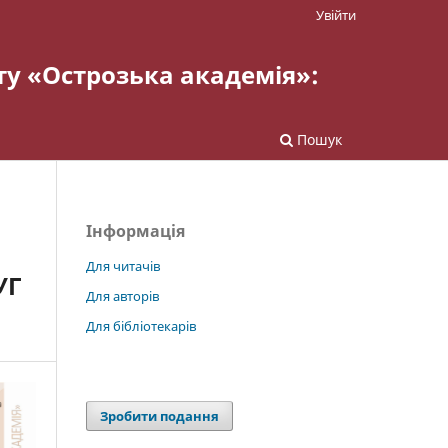
Увійти
ту «Острозька академія»:
Пошук
Інформація
Для читачів
УГ
Для авторів
Для бібліотекарів
Зробити подання