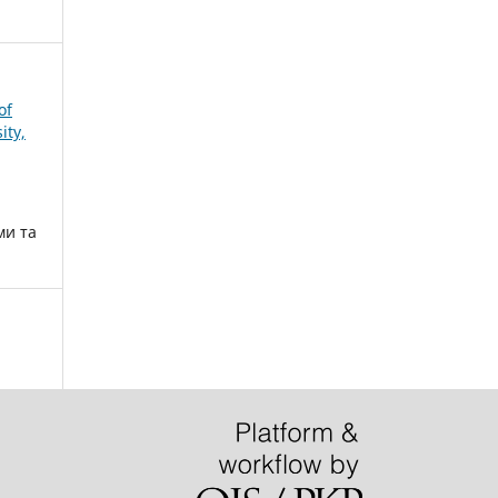
of
ity,
ми та