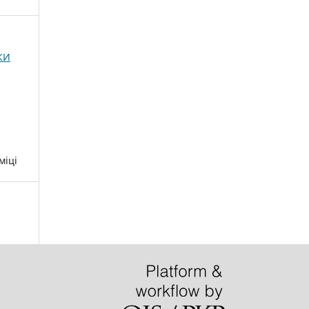
КИ
міці