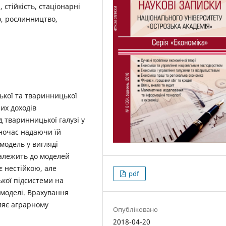
стійкість, стаціонарні
о, рослинництво,
ької та тваринницької
их доходів
 тваринницької галузі у
ночас надаючи їй
модель у вигляді
належить до моделей
є нестійкою, але
pdf
кої підсистеми на
 моделі. Врахування
ляє аграрному
Опубліковано
2018-04-20