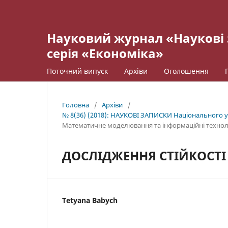
Науковий журнал «Наукові 
серія «Економіка»
Поточний випуск
Архіви
Оголошення
Головна
/
Архіви
/
№ 8(36) (2018): НАУКОВІ ЗАПИСКИ Національного ун
Математичне моделювання та інформаційні техноло
ДОСЛІДЖЕННЯ СТІЙКОСТІ
Tetyana Babych