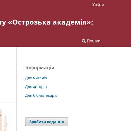
Увійти
ту «Острозька академія»:
Пошук
Інформація
Для читачів
Для авторів
Для бібліотекарів
Зробити подання