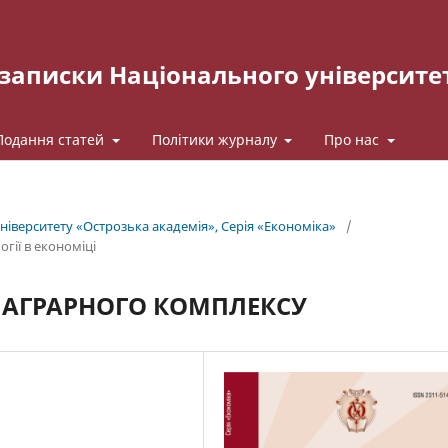
записки Національного університе
Подання статей
Політики журналу
Про нас
іверситету «Острозька акаде­мія», Серія «Економіка»
/
гії в економіці
 АГРАРНОГО КОМПЛЕКСУ