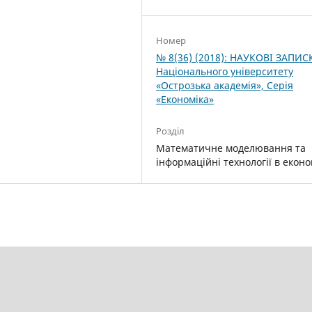
Номер
№ 8(36) (2018): НАУКОВІ ЗАПИС
Національного університету
«Острозька акаде­мія», Серія
«Економіка»
Розділ
Математичне моделювання та
інформаційні технології в еконо