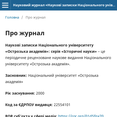
Науковий журнал «Наукові записки Національного університету «Острозька академія»: серія «Історичні науки»
Головна
/
Про журнал
Про журнал
Наукові записки Національного університету
«Острозька академія»: серія «Історичні науки»
– це
періодичне рецензоване наукове видання Національного
університету «Острозька академія».
Засновник:
Національний університет «Острозька
академія»
Рік заснування:
2000
Код за ЄДРПОУ видавця:
22554101
ROR суб’єкта у сфері медіа:
https://ror.org/01d5fpx70