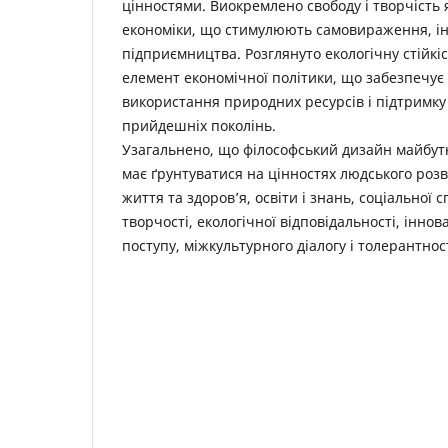
цінностями. Виокремлено свободу і творчість 
економіки, що стимулюють самовираження, інн
підприємництва. Розглянуто екологічну стійкіс
елемент економічної політики, що забезпечує
використання природних ресурсів і підтримку 
прийдешніх поколінь.
Узагальнено, що філософський дизайн майбутн
має ґрунтуватися на цінностях ­людського розви
життя та здоров’я, освіти і знань, соціальної 
творчості, екологічної відповідальності, іннов
поступу, міжкультурного діалогу і толерантност