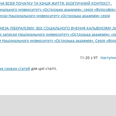
А ВІЗІЯ ПОЧАТКУ ТА КІНЦЯ ЖИТТЯ: БІОЕТИЧНИЙ КОНТЕКСТ
,
нального університету «Острозька академія»: серія «Філософія»
иски Національного університету «Острозька академія» серія
НЕЗА ЛІБЕРАЛІЗМУ: ВІД СОЦІАЛЬНОГО ВЧЕННЯ КАЛЬВІНІЗМУ Д
 записки Національного університету «Острозька академія»: се
ки Національного університету «Острозька академія». Серія «Філо
11-20 з 97
Наступн
к схожих статей
для цієї статті.