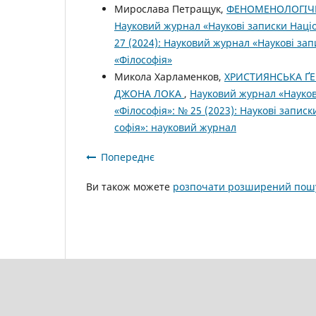
Мирослава Петращук,
ФЕНОМЕНОЛОГІЧН
Науковий журнал «Наукові записки Націо
27 (2024): Науковий журнал «Наукові зап
«Філософія»
Микола Харламенков,
ХРИСТИЯНСЬКА ҐЕ
ДЖОНА ЛОКА
,
Науковий журнал «Наукові
«Філософія»: № 25 (2023): Наукові запис
софія»: науковий журнал
Попереднє
Ви також можете
розпочати розширений пошу