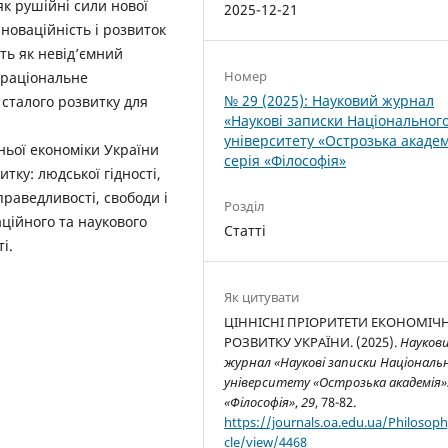
як рушійні сили нової
2025-12-21
оваційність і розвиток
ть як невід’ємний
Номер
 раціональне
№ 29 (2025): Науковий журнал
сталого розвитку для
«Наукові записки Національног
університету «Острозька академ
ьої економіки України
серія «Філософія»
тку: людської гідності,
справедливості, свободи і
Розділ
аційного та наукового
Статті
і.
Як цитувати
ЦІННІСНІ ПРІОРИТЕТИ ЕКОНОМІЧ
РОЗВИТКУ УКРАЇНИ. (2025).
Науков
журнал «Наукові записки Національ
університету «Острозька академія»:
«Філософія»
,
29
, 78-82.
https://journals.oa.edu.ua/Philosoph
cle/view/4468