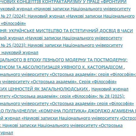
ОВИХ КОНЦЕПТІВ КОНТРАКТАРИЗМУ У ПРАЦІ «ФРОНТИРИ
уковий журнал «Наукові записки Національного університету
: № 27 (2024): Науковий журнал «Наукові записки Національного
 «Філософія»
НЯ: УКРАЇНСЬКЕ МИСТЕЦТВО ТА ЕСТЕТИЧНИЙ ДОСВІД В ЧАСИ
вий журнал «Наукові записки Національного університету
: № 25 (2023): Наукові записки Національного університету
»: науковий журнал
ІАЛЬНОГО В ЕПОХУ ПІЗНЬОГО МОДЕРНУ ТА ПОСТМОДЕРНУ:
ІДЕНСОМ ТА АБСОЛЮТИЗАЦІЯ УЯВНОГО К. КАСТОРІАДІСОМ
,
нального університету «Острозька академія»: серія «Філософія»
о університету «Острозька академія». Серія «Філософія»
КИХ ЦІННОСТЕЙ ЯК ЗАГАЛЬНОЛЮДСЬКИХ
,
Науковий журнал
тету «Острозька академія»: серія «Філософія»: № 28 (2025):
нального університету «Острозька академія» серія «Філософія»
ДО ПУЛЬЧІНЕЛЛИ: «КОМІЧНА ПОЛІТИКА» ДЖОРДЖО АГАМБЕНА 
й журнал «Наукові записки Національного університету «Остро
3): Наукові записки Національного університету «Острозька
 журнал