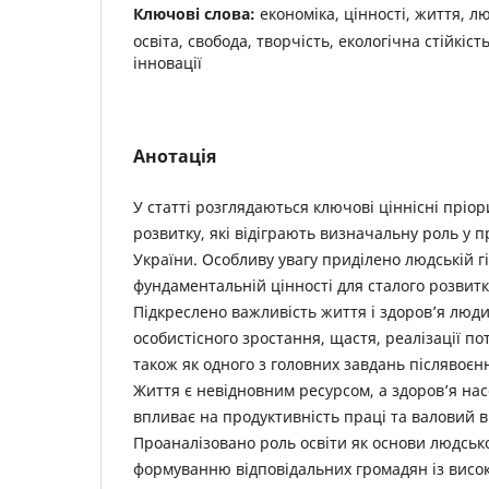
Ключові слова:
економіка, цінності, життя, лю
освіта, свобода, творчість, екологічна стійкіст
інновації
Анотація
У статті розглядаються ключові ціннісні пріо
розвитку, які відіграють визначальну роль у 
України. Особливу увагу приділено людській гі
фундаментальній цінності для сталого розвит
Підкреслено важливість життя і здоров’я люд
особистісного зростання, щастя, реалізації по
також як одного з головних завдань післявоєнн
Життя є невідновним ресурсом, а здоров’я на
впливає на продуктивність праці та валовий в
Проаналізовано роль освіти як основи людсько
формуванню відповідальних громадян із вис