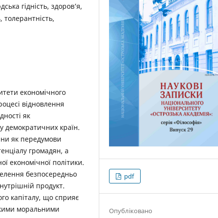
дська гідність, здоров’я,
ь, толерантність,
ритети економічного
процесі відновлення
дності як
ку демократичних країн.
ини як передумови
тенціалу громадян, а
ої економічної політики.
селення безпосередньо
pdf
нутрішній продукт.
го капіталу, що сприяє
окими моральними
Опубліковано