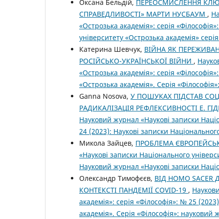
Оксана Бельдій,
ПЕРЕОСМИСЛЕННЯ КЛЮЧ
СПРАВЕДЛИВОСТІ» МАРТИ НУСБАУМ
,
На
«Острозька академія»: серія «Філософія»
університету «Острозька академія» серія
Катерина Шевчук,
ВІЙНА ЯК ПЕРЕЖИВАН
РОСІЙСЬКО-УКРАЇНСЬКОЇ ВІЙНИ
,
Науко
«Острозька академія»: серія «Філософія»
«Острозька академія». Серія «Філо­софія
Gаnna Nosova,
У ПОШУКАХ ПІДСТАВ СОЦ
РАДИКАЛІЗАЦІЯ РЕФЛЕКСИВНОСТІ Е. Г
Науковий журнал «Наукові записки Націо
24 (2023): Наукові записки Національног
Микола Зайцев,
ПРОБЛЕМА ЄВРОПЕЙСЬ
«Наукові записки Національного універси
Науковий журнал «Наукові записки Націо
Олександр Тимофєєв,
ВІД HOMO SACER 
КОНТЕКСТІ ПАНДЕМІЇ COVID-19
,
Наукови
академія»: серія «Філософія»: № 25 (202
академія». Серія «Філо­софія»: науковий