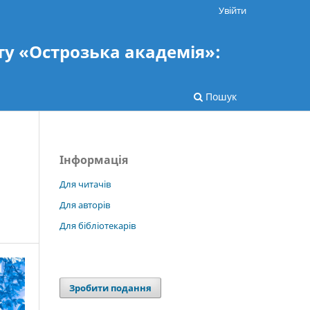
Увійти
ту «Острозька академія»:
Пошук
Інформація
Для читачів
Для авторів
Для бібліотекарів
Зробити подання