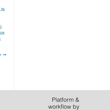
: №
О
рія
­
е