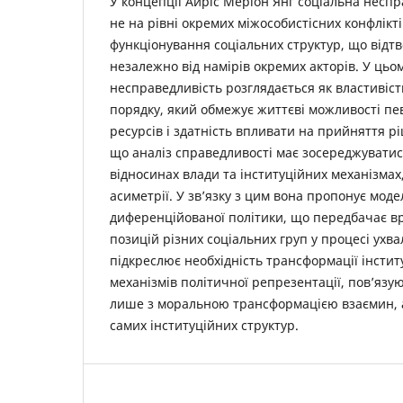
У концепції Айріс Меріон Янг соціальна неспр
не на рівні окремих міжособистісних конфлікті
функціонування соціальних структур, що відт
незалежно від намірів окремих акторів. У цьом
несправедливість розглядається як властивіст
порядку, який обмежує життєві можливості пев
ресурсів і здатність впливати на прийняття р
що аналіз справедливості має зосереджуватис
відносинах влади та інституційних механізмах
асиметрії. У зв’язку з цим вона пропонує моде
диференційованої політики, що передбачає в
позицій різних соціальних груп у процесі ухв
підкреслює необхідність трансформації інстит
механізмів політичної репрезентації, пов’язу
лише з моральною трансформацією взаємин, 
самих інституційних структур.