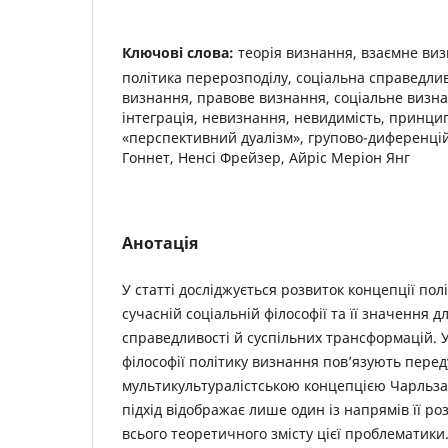
Ключові слова:
теорія визнання, взаємне виз
політика перерозподілу, соціальна справедлив
визнання, правове визнання, соціальне визна
інтеграція, невизнання, ­невидимість, принцип
«перспективний дуалізм», групово-диференцій
Гоннет, Ненсі Фрейзер, Айріс Меріон Янг
Анотація
У статті досліджується розвиток концепції пол
сучасній соціальній філософії та її значення д
справедливості й суспільних трансформацій. У
філософії політику визнання пов’язують переду
мультикультуралістською концепцією Чарльза
підхід відображає лише один із напрямів її ро
всього теоретичного змісту цієї проблематик