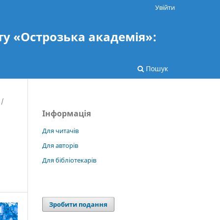
Увійти
ту «Острозька академія»:
Пошук
/
Інформація
Для читачів
Для авторів
Для бібліотекарів
Зробити подання