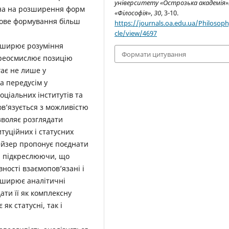
університету «Острозька академія»:
ана на розширення форм
«Філософія»
,
30
, 3-10.
пове формування більш
https://journals.oa.edu.ua/Philosoph
cle/view/4697
озширює розуміння
Формати цитування
ереосмислює позицію
гає не лише у
а передусім у
оціальних інститутів та
ов’язується з можливістю
озволяє розглядати
туційних і статусних
ейзер пропонує поєднати
, підкреслюючи, що
ності взаємопов’язані і
озширює аналітичні
ати її як комплексну
як статусні, так і