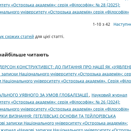
тету «Острозька академія»: серія «Філософія»: № 28 (2025):
нального університету «Острозька академія» серія «Філософія»
1-10 з 42
Наступн
к схожих статей
для цієї статті.
і найбільше читають
ЕРСОН КОНСТРУКТИВІСТ: ДО ПИТАННЯ ПРО НАЦІЇ ЯК «УЯВЛЕН
 записки Національного університету «Острозька академія»: сер
ки Національного університету «Острозька академія». Серія «Філо
ЛЬНОГО УЯВНОГО ЗА УМОВ ГЛОБАЛІЗАЦІЇ
,
Науковий журнал
тету «Острозька академія»: серія «Філософія»: № 26 (2024):
нального університету «Острозька академія» серія «Філософія»
ИКИ ВИЗНАННЯ: ГЕГЕЛІВСЬКІ ОСНОВИ ТА ТЕЙЛОРІВСЬКА
ві записки Національного університету «Острозька академія»:
й журнал «Наукові записки Національного університету «Острозь