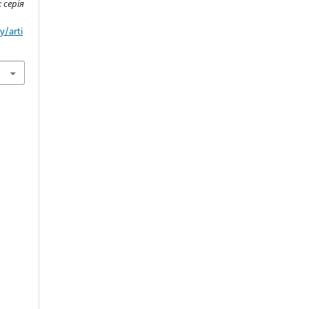
 серія
y/arti