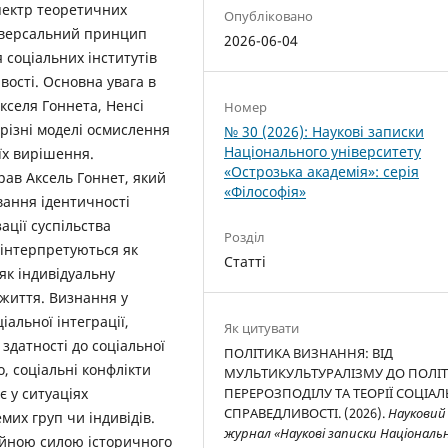
пектр теоретичних
Опубліковано
ніверсальний принцип
2026-06-04
 соціаль­них інститутів
вості. Основна увага в
кселя Гоннета, Ненсі
Номер
різні моделі осмислення
№ 30 (2026): Наукові записки
Національного університету
їх вирішення.
«Острозька академія»: серія
рав Аксель Гоннет, який
«Філософія»
вання ідентичності
ції суспільства
Розділ
и інтерпретуються як
Статті
як індивідуальну
о життя. Визнання у
альної інтеграції,
Як цитувати
здатності до соціальної
ПОЛІТИКА ВИЗНАННЯ: ВІД
о, соціальні конфлікти
МУЛЬТИКУЛЬТУРАЛІЗМУ ДО ПОЛІ
 у ситуаціях
ПЕРЕРОЗПОДІЛУ ТА ТЕОРІЇ СОЦІАЛ
СПРАВЕДЛИВОСТІ. (2026).
Науковий
их груп чи індивідів.
журнал «Наукові записки Національ
шійною силою історичного