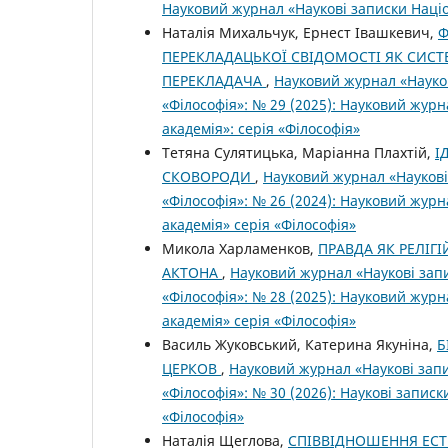
Науковий журнал «Наукові записки Націо
Наталія Михальчук, Ернест Івашкевич,
Ф
ПЕРЕКЛАДАЦЬКОЇ СВІДОМОСТІ ЯК СИС
ПЕРЕКЛАДАЧА
,
Науковий журнал «Науков
«Філософія»: № 29 (2025): Науковий жур
академія»: серія «Філософія»
Тетяна Сулятицька, Маріанна Плахтій,
І
СКОВОРОДИ
,
Науковий журнал «Наукові
«Філософія»: № 26 (2024): Науковий жур
академія» серія «Філософія»
Микола Харламенков,
ПРАВДА ЯК РЕЛІГ
АКТОНА
,
Науковий журнал «Наукові запи
«Філософія»: № 28 (2025): Науковий жур
академія» серія «Філософія»
Василь Жуковський, Катерина Якуніна,
Б
ЦЕРКОВ
,
Науковий журнал «Наукові запи
«Філософія»: № 30 (2026): Наукові запис
«Філософія»
Наталія Щеглова,
СПІВВІДНОШЕННЯ ЕСТ