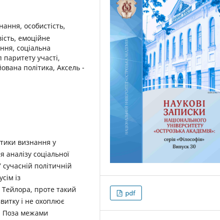
нання, особистість,
ість, емоційне
ння, соціальна
 паритету участі,
ована політика, Аксель ­
ітики визнання у
ля аналізу соціальної
 сучасній політичній
сім із
 Тейлора, проте такий
pdf
звитку і не охоплює
и. Поза межами