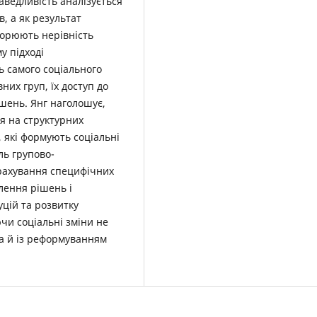
аведливість аналізується
в, а як результат
ворюють нерівність
у підході
ь самого соціального
них груп, їх доступ до
ішень. Янг наголошує,
я на структурних
, які формують соціальні
ль групово-
рахування специфічних
алення рішень і
уцій та розвитку
ючи соціальні зміни не
а й із реформуванням