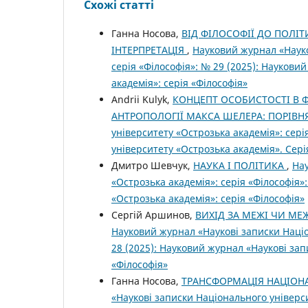
Схожі статті
Ганна Носова,
ВІД ФІЛОСОФІЇ ДО ПОЛІТ
ІНТЕРПРЕТАЦІЯ
,
Науковий журнал «Науко
серія «Філософія»: № 29 (2025): Наукови
академія»: серія «Філософія»
Andrii Kulyk,
КОНЦЕПТ ОСОБИСТОСТІ В 
АНТРОПОЛОГІЇ МАКСА ШЕЛЕРА: ПОРІВ
університету «Острозька академія»: сері
університету «Острозька академія». Сері
Дмитро Шевчук,
НАУКА І ПОЛІТИКА
,
Нау
«Острозька академія»: серія «Філософія»
«Острозька академія»: серія «Філософія»
Сергій Аршинов,
ВИХІД ЗА МЕЖІ ЧИ МЕ
Науковий журнал «Наукові записки Націо
28 (2025): Науковий журнал «Наукові зап
«Філософія»
Ганна Носова,
ТРАНСФОРМАЦІЯ НАЦІОНА
«Наукові записки Національного універси