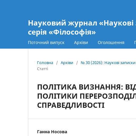
Науковий журнал «Наукові 
серія «Філософія»
Поточний випуск
Архіви
Оголошення
Головна
/
Архіви
/
№ 30 (2026): Наукові записк
Статті
ПОЛІТИКА ВИЗНАННЯ: ВІ
ПОЛІТИКИ ПЕРЕРОЗПОДІЛУ
СПРАВЕДЛИВОСТІ
Ганна Носова