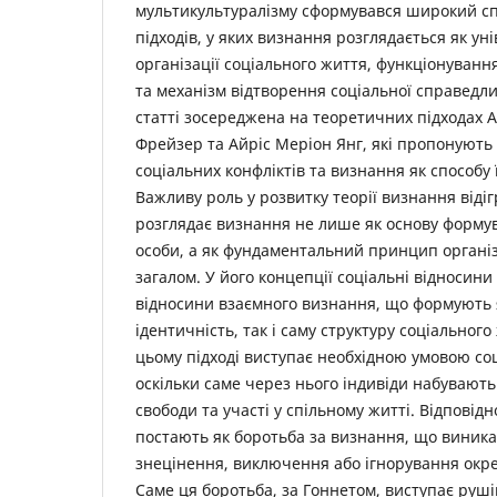
мультикультуралізму сформувався широкий с
підходів, у яких визнання розглядається як у
організації соціального життя, функціонування
та механізм відтворення соціальної справедли
статті зосереджена на ­теоретичних підходах А
Фрейзер та Айріс Меріон Янг, які пропонують 
соціальних конфліктів та визнання як способу 
Важливу роль у розвитку теорії визнання відіг
розглядає визнання не лише як основу форму
особи, а як фундаментальний принцип організа
загалом. У його концепції соціальні відносин
відносини взаємного визнання, що формують 
ідентичність, так і саму структуру соціальног
цьому підході виступає необхідною умовою соці
оскільки саме через нього індивіди набувають 
свободи та участі у спільному житті. Відповідн
постають як боротьба за визнання, що виникає
знецінення, виключення або ігнорування окрем
Саме ця боротьба, за ­Гоннетом, виступає ру