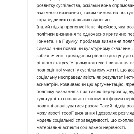
розвитку суспільства, оскільки вона спрямов
взаємного визнання і, таким чином, на посту
справедливих соціальних відносин.
Інший підхід пропонує Ненсі Фрейзер, яка р
політики визнання та одночасно критично п
Гоннета. На її думку, проблема визнання поля
символічній повазі чи культурному схваленні, 
забезпеченні громадянам рівного доступу до с
рівного статусу. У цьому контексті визнання п
повноцінної участі у суспільному ­житті, що д
соціальну несправедливість як результат інсти
асиметрій. ­Розвиваючи цю аргументацію, Фр
політику визнання з політикою перерозподілу
культурні та соціально-економічні форми нерів
повинні аналізуватися разом. Такий підхід р
можливості теорії визнання і дозволяє розгляд
модель соціальної справедливості, що охоплює 
матеріальні аспекти соціальної нерівності.