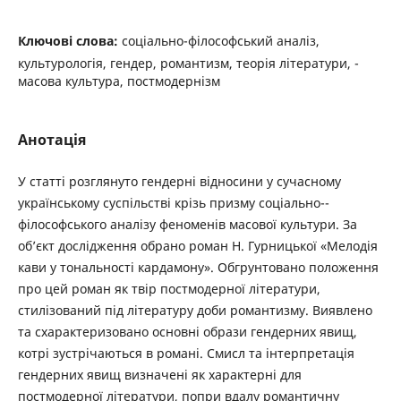
Ключові слова:
соціально-філософський аналіз,
культурологія, гендер, романтизм, теорія літератури, ­
масова культура, постмодернізм
Анотація
У статті розглянуто гендерні відносини у сучасному
українському суспільстві крізь призму соціально-­
філософського аналізу феноменів масової культури. За
об’єкт дослідження обрано роман Н. Гурницької ­«Мелодія
кави у тональності кардамону». Обгрунтовано положення
про цей роман як твір постмодерної літератури,
стилізований під літературу доби романтизму. Виявлено
та схарактеризовано основні образи гендерних явищ,
котрі зустрічаються в романі. Смисл та інтерпретація
гендерних явищ визначені як характерні для
постмодерної літератури, попри вдалу романтичну