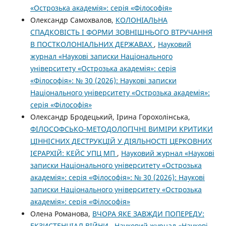
«Острозька академія»: серія «Філософія»
Олександр Самохвалов,
КОЛОНІАЛЬНА
СПАДКОВІСТЬ І ФОРМИ ЗОВНІШНЬОГО ВТРУЧАННЯ
В ПОСТКОЛОНІАЛЬНИХ ДЕРЖАВАХ
,
Науковий
журнал «Наукові записки Національного
університету «Острозька академія»: серія
«Філософія»: № 30 (2026): Наукові записки
Національного університету «Острозька академія»:
серія «Філософія»
Олександр Бродецький, Ірина Горохолінська,
ФІЛОСОФСЬКО-МЕТОДОЛОГІЧНІ ВИМІРИ КРИТИКИ
ЦІННІСНИХ ДЕСТРУКЦІЙ У ДІЯЛЬНОСТІ ЦЕРКОВНИХ
ІЄРАРХІЙ: КЕЙС УПЦ МП
,
Науковий журнал «Наукові
записки Національного університету «Острозька
академія»: серія «Філософія»: № 30 (2026): Наукові
записки Національного університету «Острозька
академія»: серія «Філософія»
Олена Романова,
ВЧОРА ЯКЕ ЗАВЖДИ ПОПЕРЕДУ:
ЕКЗИСТЕНЦІАЛ ВІЙНИ
,
Науковий журнал «Наукові