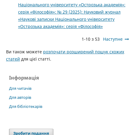
Національного університету «Острозька академія»:
серія «Філософія»: № 29 (2025): Науковий журнал
«Наукові записки Національного університету
«Острозька академія»: серія «Філософія»
1-10 з 53
Наступне
Ви також можете
розпочати розширений пошук схожих
статей
для цієї статті.
Інформація
Для читачів
Для авторів
Для бібліотекарів
Зробити подання