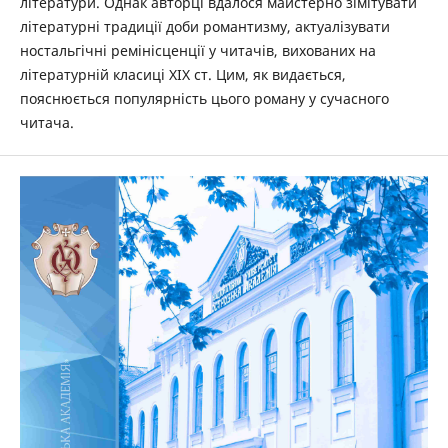
літератури. Однак авторці вдалося майстерно зімітувати
літературні традиції доби романтизму, актуалізувати
ностальгічні ремінісценції у читачів, вихованих на
літературній класиці ХІХ ст. Цим, як видається,
пояснюється популярність цього роману у сучасного
читача.