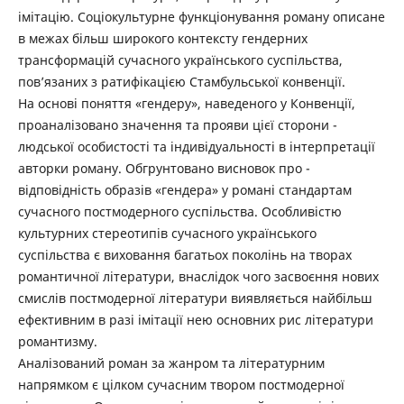
імітацію. Соціокультурне функціонування роману описане
в межах більш широкого контексту гендерних
трансформацій сучасного українського суспільства,
пов’язаних з ратифікацією Стамбульської конвенції.
На основі поняття «гендеру», наведеного у Конвенції,
проаналізовано значення та прояви цієї сторони ­
людської особистості та індивідуальності в інтерпретації
авторки роману. Обгрунтовано висновок про ­
відповідність образів «гендера» у романі стандартам
сучасного постмодерного суспільства. Особливістю
культурних стереотипів сучасного українського
суспільства є виховання багатьох поколінь на творах
романтичної літератури, внаслідок чого засвоєння нових
смислів постмодерної літератури виявляється найбільш
ефективним в разі імітації нею основних рис літератури
романтизму.
Аналізований роман за жанром та літературним
напрямком є цілком сучасним твором постмодерної