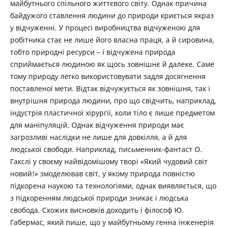
майбутнього спільного життєвого світу. Однак причина
байдужого ставлення людини до природи криється якраз
у відчуженні. У процесі виробництва відчуженою для
робітника стає не лише його власна праця, а й сировина,
тобто природні ресурси – і відчужена природа
сприймається людиною як щось зовнішнє й далеке. Саме
тому природу легко використовувати задля досягнення
поставленої мети. Відтак відчужується як зовнішня, так і
внутрішня природа людини, про що свідчить, наприклад,
індустрія пластичної хірургії, коли тіло є лише предметом
для маніпуляцій. Однак відчуження природи має
загрозливі наслідки не лише для довкілля, а й для
людської свободи. Наприклад, письменник-фантаст О.
Гакслі у своєму найвідомішому творі «Який чудовий світ
новий!» змоделював світ, у якому природа повністю
підкорена наукою та технологіями, однак виявляється, що
з підкоренням людської природи зникає і людська
свобода. Схожих висновків доходить і філософ Ю.
Габермас, який пише, що у майбутньому генна інженерія