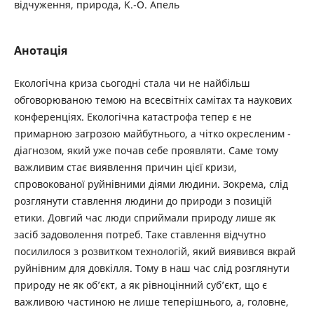
відчуження, природа, K.-O. Апель
Анотація
Екологічна криза сьогодні стала чи не найбільш
обговорюваною темою на всесвітніх самітах та наукових
конференціях. Екологічна катастрофа тепер є не
примарною загрозою майбутнього, а чітко окресленим ­
діагнозом, який уже почав себе проявляти. Саме тому
важливим стає виявлення причин цієї кризи,
спровокованої руйнівними діями людини. Зокрема, слід
розглянути ставлення людини до природи з позицій
етики. Довгий час люди сприймали природу лише як
засіб задоволення потреб. Таке ставлення відчутно
посилилося з розвитком технологій, який виявився вкрай
руйнівним для довкілля. Тому в наш час слід розглянути
природу не як об’єкт, а як рівноцінний суб’єкт, що є
важливою частиною не лише теперішнього, а, головне,