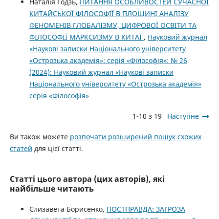
Наталія Годзь,
ПИТАННЯ ОСОБЛИВОСТЕЙ СУЧАСНОЇ
КИТАЙСЬКОЇ ФІЛОСОФІЇ В ПЛОЩИНІ АНАЛІЗУ
ФЕНОМЕНІВ ГЛОБАЛІЗМУ, ЦИФРОВОЇ ОСВІТИ ТА
ФІЛОСОФІЇ МАРКСИЗМУ В КИТАЇ
,
Науковий журнал
«Наукові записки Національного університету
«Острозька академія»: серія «Філософія»: № 26
(2024): Науковий журнал «Наукові записки
Національного університету «Острозька академія»
серія «Філософія»
1-10 з 19
Наступне
Ви також можете
розпочати розширений пошук схожих
статей
для цієї статті.
Статті цього автора (цих авторів), які
найбільше читають
Єлизавета Борисенко,
ПОСТПРАВДА: ЗАГРОЗА