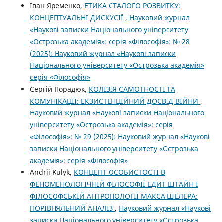
Іван Яременко,
ЕТИКА СТАЛОГО РОЗВИТКУ:
КОНЦЕПТУАЛЬНІ ДИСКУСІЇ
,
Науковий журнал
«Наукові записки Національного університету
«Острозька академія»: серія «Філософія»: № 28
(2025): Науковий журнал «Наукові записки
Національного університету «Острозька академія»
серія «Філософія»
Сергій Порадюк,
КОЛІЗІЯ САМОТНОСТІ ТА
КОМУНІКАЦІЇ: ЕКЗИСТЕНЦІЙНИЙ ДОСВІД ВІЙНИ
,
Науковий журнал «Наукові записки Національного
університету «Острозька академія»: серія
«Філософія»: № 29 (2025): Науковий журнал «Наукові
записки Національного університету «Острозька
академія»: серія «Філософія»
Andrii Kulyk,
КОНЦЕПТ ОСОБИСТОСТІ В
ФЕНОМЕНОЛОГІЧНІЙ ФІЛОСОФІЇ ЕДИТ ШТАЙН І
ФІЛОСОФСЬКІЙ АНТРОПОЛОГІЇ МАКСА ШЕЛЕРА:
ПОРІВНЯЛЬНИЙ АНАЛІЗ
,
Науковий журнал «Наукові
записки Національного університету «Острозька