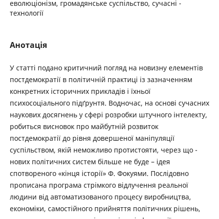
еволюціонізм, громадянське суспільство, сучасні ­
технології
Анотація
У статті подано критичний погляд на новизну елементів
постдемократії в політичній практиці із ­зазначенням
конкретних історичних прикладів і їхньої
психосоціального підґрунтя. Водночас, на основі ­сучасних
­наукових досягнень у сфері розробки штучного інтелекту,
робиться висновок про майбутній розвиток
постдемократії до рівня довершеної маніпуляції
суспільством, якій неможливо протистояти, через що ­
нових політичних систем більше не буде – ідея
спотвореного «кінця історії» Ф. Фокуями. Послідовно
прописана програма стрімкого відлучення реальної
людини від автоматизованого процесу виробництва,
економіки, самостійного прийняття політичних рішень,