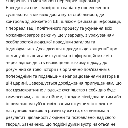
створення та можливості перевірки інформації.
Наводиться опис імовірного варіанту поневоленого
суспільства з ілюзією достатку та стабільності, де
контроль здійснюється ШІ, ­шляхом фейкізації інформації,
гіперреалізації політичного процесу та усунення всіх
можливих загроз режиму ще у зародку, з урахуванням
особливостей людської поведінки загалом та
індивідуально. ­Дослідження підводить до концепції про
неминучість описаних суспільно-інформаційних змін
через відповідність еволюціоністському підходу до
розуміння світової історії і є органічно пов’язаним з
попередніми та подальшими напрацюваннями автора в
цій царині. Завершується дослідження припущенням, що
постдемократичне людське суспільство необхідно буде
тимчасовим, а не постійним, і згодом ліквідоване тим або
іншим чином суб’єктивізованим штучним інтелектом –
наступною ланкою в розвитку життя, яка виникла в
результаті діяльності людини та позбавленої вад свого
творця. Зазначено, що подібні думки зустрічаються не