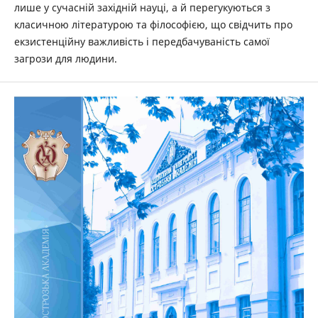
лише у сучасній західній ­науці, а й перегукуються з
класичною літературою та філософією, що свідчить про
екзистенційну важливість і передбачуваність самої
загрози для людини.