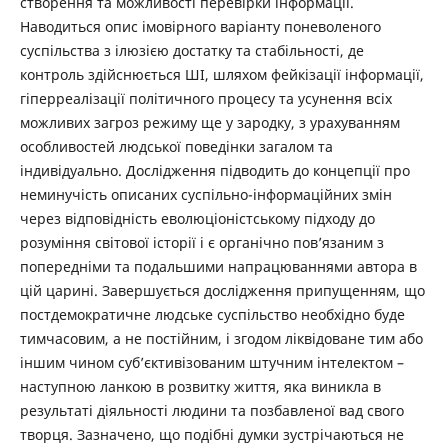
створення та можливості перевірки інформації.
Наводиться опис імовірного варіанту поневоленого
суспільства з ілюзією достатку та стабільності, де
контроль здійснюється ШІ, ­шляхом фейкізації інформації,
гіперреалізації політичного процесу та усунення всіх
можливих загроз режиму ще у зародку, з урахуванням
особливостей людської поведінки загалом та
індивідуально. ­Дослідження підводить до концепції про
неминучість описаних суспільно-інформаційних змін
через відповідність еволюціоністському підходу до
розуміння світової історії і є органічно пов’язаним з
попередніми та подальшими напрацюваннями автора в
цій царині. Завершується дослідження припущенням, що
постдемократичне людське суспільство необхідно буде
тимчасовим, а не постійним, і згодом ліквідоване тим або
іншим чином суб’єктивізованим штучним інтелектом –
наступною ланкою в розвитку життя, яка виникла в
результаті діяльності людини та позбавленої вад свого
творця. Зазначено, що подібні думки зустрічаються не