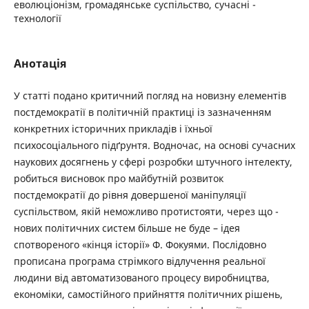
еволюціонізм, громадянське суспільство, сучасні ­
технології
Анотація
У статті подано критичний погляд на новизну елементів
постдемократії в політичній практиці із ­зазначенням
конкретних історичних прикладів і їхньої
психосоціального підґрунтя. Водночас, на основі ­сучасних
­наукових досягнень у сфері розробки штучного інтелекту,
робиться висновок про майбутній розвиток
постдемократії до рівня довершеної маніпуляції
суспільством, якій неможливо протистояти, через що ­
нових політичних систем більше не буде – ідея
спотвореного «кінця історії» Ф. Фокуями. Послідовно
прописана програма стрімкого відлучення реальної
людини від автоматизованого процесу виробництва,
економіки, самостійного прийняття політичних рішень,