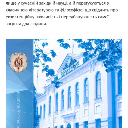
лише у сучасній західній ­науці, а й перегукуються з
класичною літературою та філософією, що свідчить про
екзистенційну важливість і передбачуваність самої
загрози для людини.