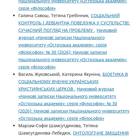
Національного університету «Острозька академія»:
серія «Філософія»
Галина Савош, Тетяна Гребінник,
СОЦІАЛЬНИЙ
КОНТРОЛЬ І ДЕВІАНТНА ПОВЕДІНКА У СУСПІЛЬСТВІ:
СУЧАСНИЙ ПОГЛЯД НА ПРОБЛЕМУ
,
Науковий
журнал «Наукові записки Національного
університету «Острозька академія»: серія
«Філософія»: № 30 (2026): Наукові записки
Національного університету «Острозька академія»:
серія «Філософія»
Василь Жуковський, Катерина Якуніна,
БІОЕТИКА В
СОЦІАЛЬНОМУ ВЧЕННІ УКРАЇНСЬКИХ
ХРИСТИЯНСЬКИХ ЦЕРКОВ
,
Науковий журнал
«Наукові записки Національного університету
«Острозька академія»: серія «Філософія»: № 30
(2026): Наукові записки Національного університету
«Острозька академія»: серія «Філософія»
Маріам-Софія Шамсутдинова, Тетяна
Шамсутдинова-Лебедюк,
ОНТОЛОГІЧНЕ ЗМІЩЕННЯ