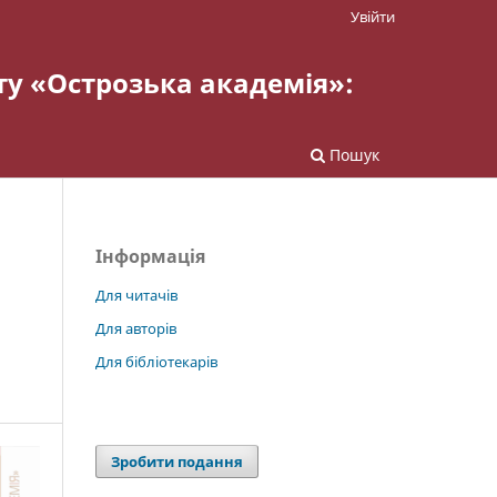
Увійти
ту «Острозька академія»:
Пошук
Інформація
Для читачів
Для авторів
Для бібліотекарів
Зробити подання