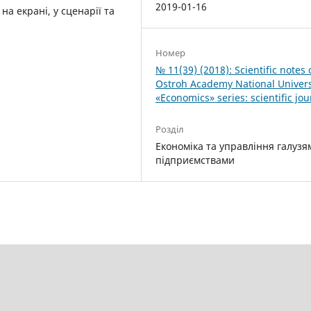
2019-01-16
а екрані, у сценарії та
Номер
№ 11(39) (2018): Scientific notes 
Ostroh Academy National Univers
«Economics» series: scientific jou
Розділ
Економіка та управління галузя
підприємствами