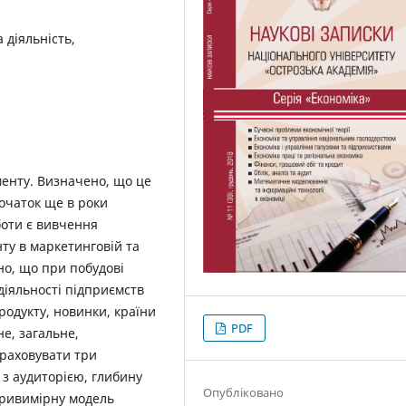
 діяльність,
менту. Визначено, що це
початок ще в роки
оти є вивчення
ту в маркетинговій та
но, що при побудові
іяльності підприємств
родукту, новинки, країни
PDF
не, загальне,
враховувати три
 з аудиторією, глибину
Опубліковано
тривимірну модель