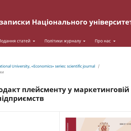
записки Національного університе
Подання статей
Політики журналу
Про нас
ional University, «Economics» series: scientific journal
/
ми
одакт плейсменту у маркетинговій
 підприємств