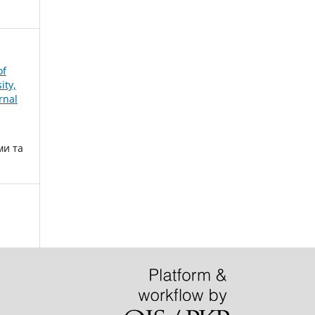
of
ity,
rnal
ми та