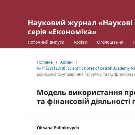
Науковий журнал «Наукові 
серія «Економіка»
Поточний випуск
Архіви
Оголошення
Головна
/
Архіви
/
№ 11(39) (2018): Scientific notes of Ostroh Academy Nat
Економіка та управління галузями та підприємства
Модель використання пр
та фінансовій діяльності
Oksana Polinkevych