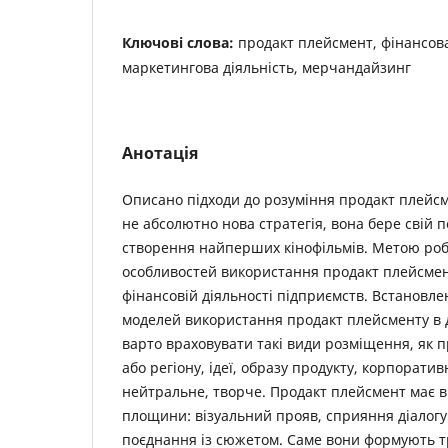
Ключові слова:
продакт плейсмент, фінансова
маркетингова діяльність, мерчандайзинг
Анотація
Описано підходи до розуміння продакт плейс
не абсо­лютно нова стратегія, вона бере свій 
створення найперших кінофільмів. Метою роб
особливостей використання продакт плейсмен
фінансовій діяльності підприємств. Встановле
моделей використання продакт плейсменту в д
варто враховувати такі види розміщення, як п
або регіону, ідеї, образу продукту, корпоратив
нейтральне, творче. Продакт плейсмент має 
площини: візуальний прояв, сприяння діалогу
поєднання із сюжетом. Саме вони формують 