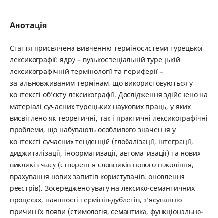
Анотація
Стаття присвячена вивченню терміносистеми турецької
лексикографії: ядру – вузькоспеціальній турецькій
лексикографічній термінології та периферії –
загальновживаним термінам, що використовуються у
контексті об’єкту лексикографії. Дослідження здійснено на
матеріалі сучасних турецьких наукових праць, у яких
висвітлено як теоретичні, так і практичні лексикографічні
проблеми, що набувають особливого значення у
контексті сучасних тенденцій (глобалізації, інтеграції,
диджиталізації, інформатизації, автоматизації) та нових
викликів часу (створення словників нового покоління,
врахування нових запитів користувачів, оновлення
реєстрів). Зосереджено увагу на лексико-семантичних
процесах, наявності термінів-дублетів, з’ясуванню
причин їх появи (етимологія, семантика, функціонально-