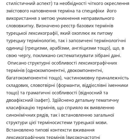
стилістичний аспект) та необхідності чіткого окреслення
змістового наповнення терміна та специфіки його
використання з метою уникнення неправильного
слововжитку. Визначено реєстр базових термінів
турецької лексикографії, який охоплює як питому
турецьку термінологію, так і запозичені термінологічні
одиниці (грецизми, арабізми, англіцизми тощо), що, в
свою чергу, покликано систематизувати зібрані дані.
Описано структурні особливості лексикографічних
термінів (однокомпонентні, двокомпонентні,
багатокомпонентні тощо), частиномовну приналежність
складових, словотвірні (форманти, віддієслівні іменники
тощо) та граматичні особливості (відносний та
двоафіксний ізафет). Здійснено детальну тематичну
класифікацію термінів, що сприяло як виявленню
синонімічних рядів, так і встановленню загальної
структури цієї терміносистеми турецької мови.
Встановлено типові контексти вживання
лексикографічних термінів (високочастотні