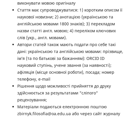
виконувати мовою оригіналу
Стаття має супроводжуватися: 1) коротким описом її
наукової новизни; 2) анотацією (українською та
англійською мовами 1800 знаків); 3) перекладом
назви статті англ. мовою; 4) переліком ключових
слів (укр., англ. мовами).
Автори статей також мають подати про себе такі
дані: українською та англійською мовами: прізвище,
ім’я (та по батькові за бажанням): ORCID ID
науковий ступінь, учене звання (за наявності);
афіляція (місце основної роботи), посада; номер
телефону, e-mail
Рішення щодо можливості прийняття до друку
здійснюється за результатами "сліпого"
рецензування;
Матеріали подаються електронною поштою
zbirnyk.filosofia@oa.edu.ua або через сайт журналу