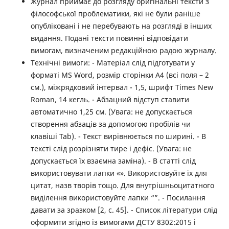
Журнал приймає до розгляду оригінальні тексти з
філософської проблематики, які не були раніше
опубліковані і не перебувають на розгляді в інших
видання. Подані тексти повинні відповідати
вимогам, визначеним редакційною радою журналу.
Технічні вимоги: - Матеріал слід підготувати у
форматі MS Word, розмір сторінки А4 (всі поля – 2
см.), міжрядковий інтервал - 1,5, шрифт Times New
Roman, 14 кегль. - Абзацний відступ ставити
автоматично 1,25 см. (Увага: не допускається
створення абзаців за допомогою пробілів чи
клавіші Tab). - Текст вирівнюється по ширині. - В
тексті слід розрізняти тире і дефіс. (Увага: не
допускається їх взаємна заміна). - В статті слід
використовувати лапки «». Використовуйте їх для
цитат, назв творів тощо. Для внутрішньоцитатного
виділення використовуйте лапки “”. - Посилання
давати за зразком [2, с. 45]. - Список літератури слід
оформити згідно із вимогами ДСТУ 8302:2015 і