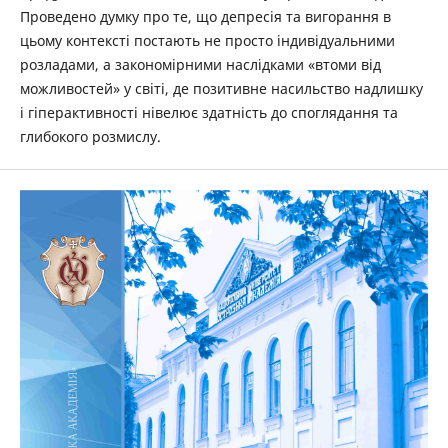
Проведено думку про те, що депресія та вигорання в
цьому контексті постають не просто індивідуальними
розладами, а закономірними наслідками «втоми від
можливостей» у світі, де позитивне насильство надлишку
і гіперактивності нівелює здатність до споглядання та
глибокого розмислу.