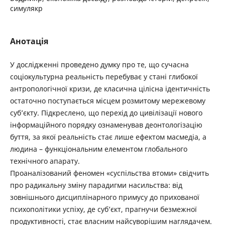
симулякр
Анотація
У дослідженні проведено думку про те, що сучасна
соціокультурна реальність перебуває у стані глибокої
антропологічної кризи, де класична цілісна ідентичність
остаточно поступається місцем розмитому мережевому
суб’єкту. Підкреслено, що перехід до цивілізації нового
інформаційного порядку ознаменував ­деонтологізацію
буття, за якої реальність стає лише ефектом масмедіа, а
людина – функціональним елементом глобального
технічного апарату.
Проаналізований феномен «суспільства втоми» свідчить
про радикальну зміну парадигми насильства: від
зовнішнього дисциплінарного примусу до прихованої
психополітики успіху, де суб’єкт, прагнучи безмежної
продуктивності, стає власним найсуворішим наглядачем.