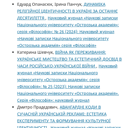
Едуард Опанасюк, Ірина Панчук,
ДИНАМІКА
РЕЛІГІЙНОЇ ІДЕНТИЧНОСТІ В УКРАЇНІ ЗА ОСТАННЄ
ДЕСЯТИЛІТТЯ
,
Науковий журнал «Наукові записки
Національного університету «Острозька академія»:
серія «Філософія»: № 26 (2024): Науковий журнал
«Наукові записки Національного університету
«Острозька академія» серія «Філософія»
Катерина Шевчук,
ВІЙНА ЯК ПЕРЕЖИВАННЯ:
УКРАЇНСЬКЕ МИСТЕЦТВО ТА ЕСТЕТИЧНИЙ ДОСВІД В
ЧАСИ РОСІЙСЬКО-УКРАЇНСЬКОЇ ВІЙНИ
,
Науковий
журнал «Наукові записки Національного
університету «Острозька академія»: серія
«Філософія»: № 25 (2023): Наукові записки
Національного університету «Острозька академія».
Серія «Філо­софія»: науковий журнал
Дмитро Прадєдович,
АВАНГАРДНІ КОДИ В
СУЧАСНІЙ УКРАЇНСЬКІЙ РЕКЛАМІ: ЕСТЕТИКА
ЕКСПЕРИМЕНТУ ТА ФОРМУВАННЯ КУЛЬТУРНОЇ
ІДЕНТИЧНОСТІ
,
Науковий журнал «Наукові записки