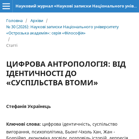
Науковий журнал «Наукові записки Національного університету «Острозька академія»: серія «Філософія»
Головна
/
Архіви
/
№ 30 (2026): Наукові записки Національного університету
«Острозька академія»: серія «Філософія»
/
Статті
ЦИФРОВА АНТРОПОЛОГІЯ: ВІД
ІДЕНТИЧНОСТІ ДО
«СУСПІЛЬСТВА ВТОМИ»
Стефанія Українець
Ключові слова:
цифрова ідентичність, суспільство
вигорання, психополітика, Бьонг-Чхоль Хан, Жан ­
Бодрійяр, економіка досвіду, розповідь історій, депресія,