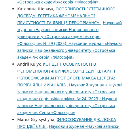
«Острозька академія»: серія «Філософія»
Катерина Шевчук,
ОСОБЛИВОСТІ ЕСТЕТИЧНОГО
ДОСВІДУ, ЕСТЕТИКА ФЕНОМЕНАЛЬНОЇ
ПРИСУТНОСТІ ТА ЯВИЩЕ ПЕРФОРМАНСУ
,
Науковий
журнал «Наукові записки Національного
університету «Острозька академія»: серія
«Філософія»: № 29 (2025): Науковий журнал «Наукові
записки Національного університету «Острозька
академія»: серія «Філософія»
Andrii Kulyk,
КОНЦЕПТ ОСОБИСТОСТІ В
ФЕНОМЕНОЛОГІЧНІЙ ФІЛОСОФІЇ ЕДИТ ШТАЙН І
ФІЛОСОФСЬКІЙ АНТРОПОЛОГІЇ МАКСА ШЕЛЕРА:
ПОРІВНЯЛЬНИЙ АНАЛІЗ
,
Науковий журнал «Наукові
записки Національного університету «Острозька
академія»: серія «Філософія»: № 24 (2023): Наукові
записки Національного університету «Острозька
академія». Серія «Філософія»
Mariia Grytsyshyna,
ФІЛОСОФУВАННЯ ДЖ. ЛОККА
ПРО ІДЕЇ СЛІВ
,
Науковий журнал «Наукові записки