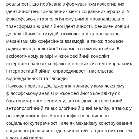
реальності, що пов’язана з формуванням колективних
ідентичностей, символічних меж і соціальних ієрархій. У
філософсько-антропологічному вимірі проаналізовано
трансформацію релігійної ідентичності, феномен довіри
до релігійних інституцій, психологічні та поведінкові
механізми міжконфесійної взаємодії, а також процеси
радикалізації релігійної свідомості в умовах війни. В
аксіологічному вимірі міжконфесійний конфлікт
інтерпретовано як конфлікт ціннісних систем і моральних
інтерпретацій війни, справедливості, насильства,
відповідальності та свободи.
Наукова новизна дослідження полягає у комплексному
філософському аналізі міжконфесійного конфлікту як
багатовимірного феномену, що поєднує онтологічний,
антропологічний та аксіологічний рівні аналізу, а також у
розгляді міжконфесійного конфлікту не лише як
соціальної суперечності, але як механізму конструювання
соціальної реальності, ідентичностей та ціннісних систем
у воєнний період.