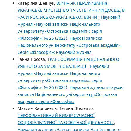
Катерина Шевчук,
ВІЙНА ЯК ПЕРЕЖИВАННЯ:
УКРАЇНСЬКЕ МИСТЕЦТВО ТА ЕСТЕТИЧНИЙ ДОСВІД В
ЧАСИ РОСІЙСЬКО-УКРАЇНСЬКОЇ ВІЙНИ
,
Науковий
журнал «Наукові записки Національного
університету «Острозька академія»: серія
«Філософія»: № 25 (2023): Наукові записки
Національного університету «Острозька академія».
Серія «Філо­софія»: науковий журнал
Ганна Носова,
ТРАНСФОРМАЦІЯ НАЦІОНАЛЬНОГО
УЯВНОГО ЗА УМОВ ГЛОБАЛІЗАЦІЇ
,
Науковий
журнал «Наукові записки Національного
університету «Острозька академія»: серія
«Філософія»: № 26 (2024): Науковий журнал «Наукові
записки Національного університету «Острозька
академія» серія «Філософія»
Максим Карповець, Тетяна Шелепко,
ПЕРФОРМАТИВНИЙ ВИМІР СУЧАСНОЇ
СОЦІОКУЛЬТУРНОЇ ТА ОСВІТНЬОЇ ДІЯЛЬНОСТІ
,
Науковий журнал «Наукові записки Національного