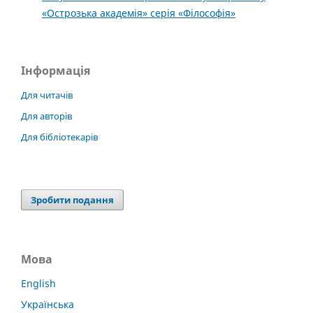
«Острозька академія» серія «Філософія»
Інформація
Для читачів
Для авторів
Для бібліотекарів
Зробити подання
Мова
English
Українська