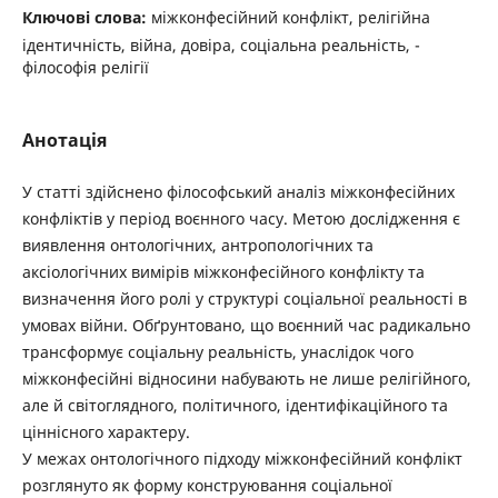
Ключові слова:
міжконфесійний конфлікт, релігійна
ідентичність, війна, довіра, соціальна реальність, ­
філософія релігії
Анотація
У статті здійснено філософський аналіз міжконфесійних
конфліктів у період воєнного часу. Метою ­дослідження є
виявлення онтологічних, антропологічних та
аксіологічних вимірів міжконфесійного конфлікту та
визначення його ролі у структурі соціальної реальності в
умовах війни. Обґрунтовано, що воєнний час радикально
трансформує соціальну реальність, унаслідок чого
міжконфесійні відносини набувають не лише релігійного,
але й світоглядного, політичного, ідентифікаційного та
ціннісного характеру.
У межах онтологічного підходу міжконфесійний конфлікт
розглянуто як форму конструювання соціальної