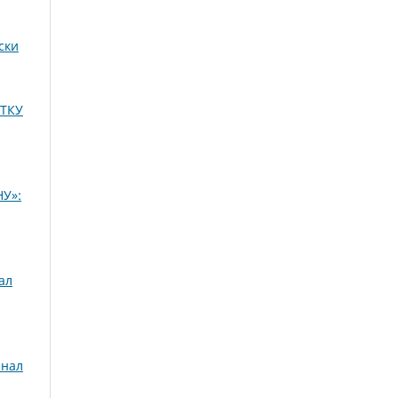
ски
ИТКУ
У»:
ал
рнал