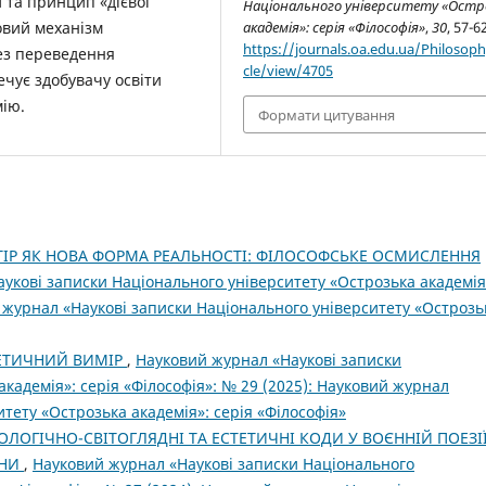
и та принцип «дієвої
Національного університету «Остр
овий механізм
академія»: серія «Філософія»
,
30
, 57-62
https://journals.oa.edu.ua/Philosoph
ез переведення
cle/view/4705
ечує здобувачу освіти
мію.
Формати цитування
ІР ЯК НОВА ФОРМА РЕАЛЬНОСТІ: ФІЛОСОФСЬКЕ ОСМИСЛЕННЯ
укові записки Національного університету «Острозька академія
й журнал «Наукові записки Національного університету «Острозь
 ЕТИЧНИЙ ВИМІР
,
Науковий журнал «Наукові записки
кадемія»: серія «Філософія»: № 29 (2025): Науковий журнал
тету «Острозька академія»: серія «Філософія»
ОЛОГІЧНО-СВІТОГЛЯДНІ ТА ЕСТЕТИЧНІ КОДИ У ВОЄННІЙ ПОЕЗІЇ
ЙНИ
,
Науковий журнал «Наукові записки Національного