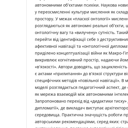
автономними об’єктами психіки. Наукова ­нови
у переосмисленні культури мислення як склад
простору. У межах «пласкої онтології» мисленн
розглядаються як автономні реальні об’єкти,
онтологічну вагу та «вилучену» сутність. Такий
перейти від ідентифікації себе з деструктивни
афективної навігації та «онтологічної дипломат
приділено концептуалізації війни як Макро-Гі
викривлює когнітивний простір, надаючи йом
«в’язкості». Автори доводять, що зацикленість
є актами «прилипання» до в’язкої структури в
специфічних методів «повільної навігації». В
моделі розглядається педагогічний аспект, де 
як мережа взаємодій між автономними інтеле
Запропоновано перехід від «дидактики тиску» 
дипломатії», де викладач виступає архітектор
середовища. Практична значущість роботи п
авторськими рекомендаціями, серед яких: стр