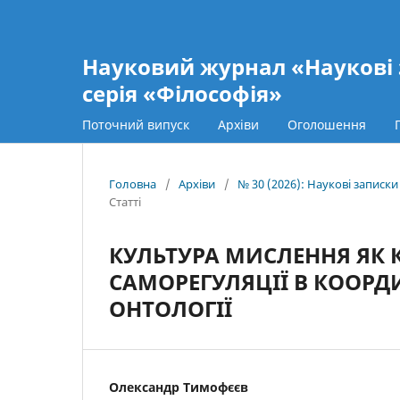
Науковий журнал «Наукові 
серія «Філософія»
Поточний випуск
Архіви
Оголошення
Головна
/
Архіви
/
№ 30 (2026): Наукові записк
Статті
КУЛЬТУРА МИСЛЕННЯ ЯК 
САМОРЕГУЛЯЦІЇ В КООРД
ОНТОЛОГІЇ
Олександр Тимофєєв