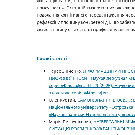
дистанціювання, протокол онтологічної гігієн
присутності». Останній визначається як ключ
подолання когнітивного перевантаження чер
рефлексії у площину конкретної дії, що забезп
екзистенційну стійкість та професійну автоно
Схожі статті
Тарас Зінченко,
ІНФОРМАЦІЙНИЙ ПРОСТ
ЦИФРОВОЇ ЕПОХИ
,
Науковий журнал «На
серія «Філософія»: № 29 (2025): Наукови
академія»: серія «Філософія»
Олег Куртий,
САМОПІЗНАННЯ В ОСВІТІ:
Національного університету «Острозька а
«Наукові записки Національного універси
Марія Петрушкевич,
УНІВЕРСАЛЬНІ МІФ
СИТУАЦІЯ РОСІЙСЬКО-УКРАЇНСЬКОЇ ВІ