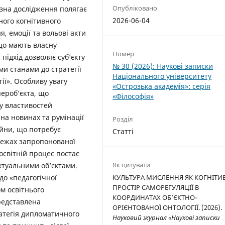
Опубліковано
зна ­дослідження полягає
2026-06-04
ного когнітивного
я, емоції та вольові акти
 що мають власну
Номер
 підхід дозволяє суб’єкту
№ 30 (2026): Наукові записки
ми станами до стратегії
Національного університету
ії». Особливу увагу
«Острозька академія»: серія
пероб’єкта, що
«Філософія»
у властивостей
 на новинах та румінації
Розділ
ійни, що потребує
Статті
 межах запропонованої
освітній процес постає
Як цитувати
ктуальними об’єктами.
до «педагогічної
КУЛЬТУРА МИСЛЕННЯ ЯК КОГНІТ
ПРОСТІР САМОРЕГУЛЯЦІЇ В
ом освітнього
КООРДИНАТАХ ОБ’ЄКТНО-
редставлена
ОРІЄНТОВАНОЇ ОНТОЛОГІЇ. (2026).
атегія дипломатичного
Науковий журнал «Наукові записки