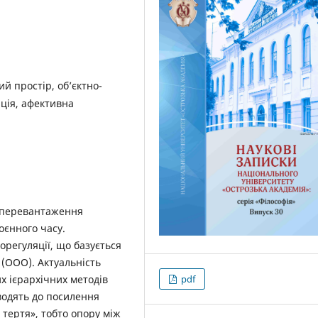
й простір, об’єктно-
яція, афективна
о перевантаження
оєнного часу.
регуляції, що базується
 (ООО). Актуальність
 ­ієрархічних методів
pdf
водять до посилення
 тертя», тобто опору між