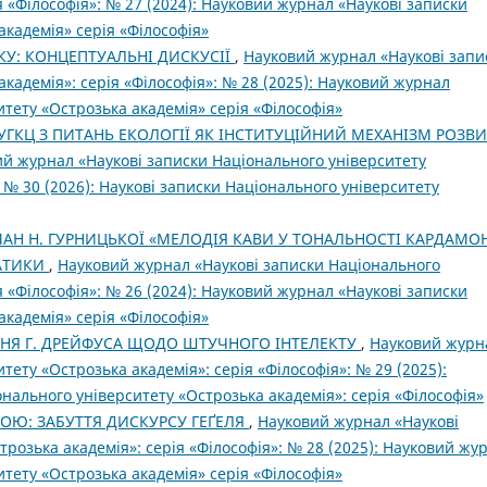
я «Філософія»: № 27 (2024): Науковий журнал «Наукові записки
академія» серія «Філософія»
КУ: КОНЦЕПТУАЛЬНІ ДИСКУСІЇ
,
Науковий журнал «Наукові запи
кадемія»: серія «Філософія»: № 28 (2025): Науковий журнал
тету «Острозька академія» серія «Філософія»
УГКЦ З ПИТАНЬ ЕКОЛОГІЇ ЯК ІНСТИТУЦІЙНИЙ МЕХАНІЗМ РОЗВ
й журнал «Наукові записки Національного університету
: № 30 (2026): Наукові записки Національного університету
АН Н. ГУРНИЦЬКОЇ «МЕЛОДІЯ КАВИ У ТОНАЛЬНОСТІ КАРДАМОН
МАТИКИ
,
Науковий журнал «Наукові записки Національного
я «Філософія»: № 26 (2024): Науковий журнал «Наукові записки
академія» серія «Філософія»
НЯ Г. ДРЕЙФУСА ЩОДО ШТУЧНОГО ІНТЕЛЕКТУ
,
Науковий журн
тету «Острозька академія»: серія «Філософія»: № 29 (2025):
нального університету «Острозька академія»: серія «Філософія»
РОЮ: ЗАБУТТЯ ДИСКУРСУ ГЕҐЕЛЯ
,
Науковий журнал «Наукові
розька академія»: серія «Філософія»: № 28 (2025): Науковий жу
тету «Острозька академія» серія «Філософія»