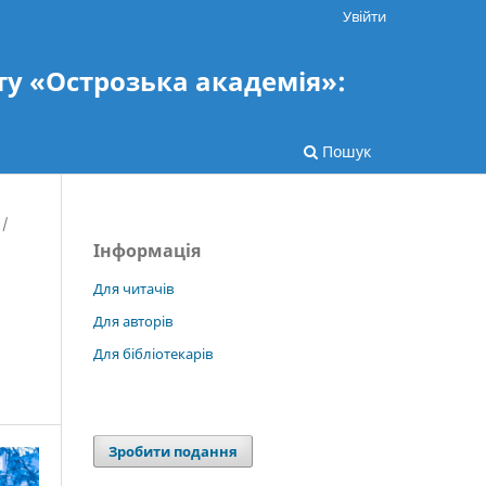
Увійти
ту «Острозька академія»:
Пошук
/
Інформація
Для читачів
Для авторів
Для бібліотекарів
Зробити подання