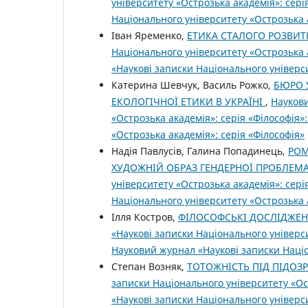
університету «Острозька академія»: сері
Національного університету «Острозька 
Іван Яременко,
ЕТИКА СТАЛОГО РОЗВИТ
Національного університету «Острозька а
«Наукові записки Національного універси
Катерина Шевчук, Василь Рожко,
БЮРО 
ЕКОЛОГІЧНОЇ ЕТИКИ В УКРАЇНІ
,
Наукови
«Острозька академія»: серія «Філософія»
«Острозька академія»: серія «Філософія»
Надія Павлусів, Галина Попадинець,
РОМ
ХУДОЖНІЙ ОБРАЗ ГЕНДЕРНОЇ ПРОБЛЕ
університету «Острозька академія»: сері
Національного університету «Острозька 
Ілля Костров,
ФІЛОСОФСЬКІ ДОСЛІДЖЕН
«Наукові записки Національного універси
Науковий журнал «Наукові записки Націо
Степан Возняк,
ТОТОЖНІСТЬ ПІД ПІДОЗ
записки Національного університету «Ост
«Наукові записки Національного універси