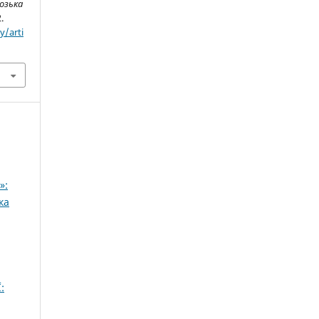
озька
.
y/arti
»:
ка
: