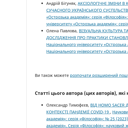
Андрій Бігуняк,
АКСІОЛОГІЧНІ ЗМІНИ В 
СУЧАСНОГО УКРАЇНСЬКОГО СУСПІЛЬСТ
«Острозька академія»: серія «Філософія»
університету «Острозька академія»: сері
Олена Павлова,
ВІЗУАЛЬНА КУЛЬТУРА Т
ДОСЛІДЖЕННЯ ПРО ПРАКТИКИ СТАНОВЛЕ
Національного університету «Острозька а
Національного університету «Острозька а
Ви також можете
розпочати розширений пошу
Статті цього автора (цих авторів), як
Олександр Тимофєєв,
ВІД HOMO SACER 
КОНТЕКСТІ ПАНДЕМІЇ COVID-19
,
Наукови
академія»: серія «Філософія»: № 25 (202
академія». Серія «Філо­софія»: науковий