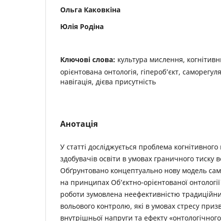
Ольга Каковкіна
Юлія Родіна
Ключові слова:
культура мислення, когнітивни
орієнтована онтологія, гіпероб’єкт, саморегул
навігація, дієва присутність
Анотація
У статті досліджується проблема когнітивног
здобувачів освіти в умовах граничного тиску в
Обґрунтовано концептуально нову модель само
на принципах Об’єктно-орієнтованої онтології
роботи зумовлена неефективністю традиційних
вольового контролю, які в умовах стресу приз
внутрішньої напруги та ефекту «онтологічного