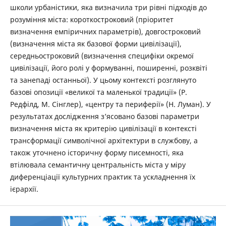
школи урбаністики, яка визначила три рівні підходів до
розуміння міста: короткостроковий (пріоритет
визначення емпіричних ­параметрів), довгостроковий
(визначення міста як базової форми цивілізації),
середньостроковий (визначення специфіки окремої
цивілізації, його ролі у формуванні, поширенні, розквіті
та занепаді останньої). У цьому контексті розглянуто
базові опозиції «великої та маленької традиції» (Р.
Редфілд, М. Сінглер), «центру та периферії» (Н. Луман). У
результатах дослідження з’ясовано базові параметри
визначення міста як критерію цивілізації в контексті
трансформації символічної архітектури в службову, а
також уточнено історичну форму писемності, яка
втілювала семантичну центральність міста у міру
диференціації культурних практик та ускладнення їх
ієрархії.