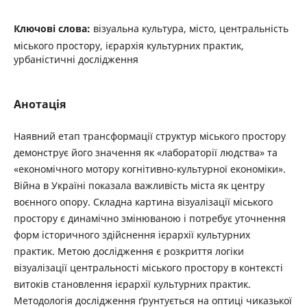
Ключові слова:
візуальна культура, місто, центральність
міського простору, ієрархія культурних практик,
урбаністичні дослідження
Анотація
Наявний етап трансформації структур міського простору
демонструє його значення як «лабораторії ­людства» та
«економічного мотору когнітивно-культурної економіки».
Війна в Україні показала ­важливість міста як центру
воєнного опору. Складна картина візуалізації міського
простору є динамічно змінюваною і ­потребує уточнення
форм історичного здійснення ієрархії культурних
практик. Метою ­дослідження є ­розкриття логіки
візуалізації центральності міського простору в контексті
витоків становлення ієрархії культурних практик.
Методологія дослідження ґрунтується на оптиці чиказької