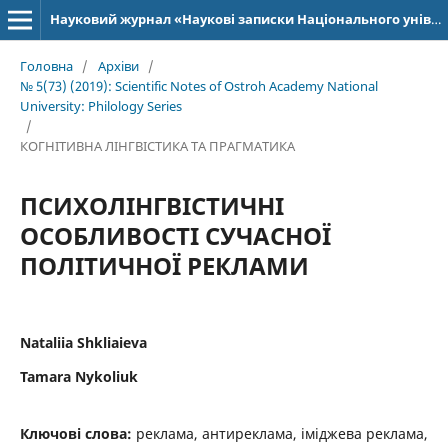
Науковий журнал «Наукові записки Національного університету «Острозька академія»: серія «Філологія»
Головна
/
Архіви
/
№ 5(73) (2019): Scientific Notes of Ostroh Academy National
University: Philology Series
/
КОГНІТИВНА ЛІНГВІСТИКА ТА ПРАГМАТИКА
ПСИХОЛІНГВІСТИЧНІ
ОСОБЛИВОСТІ СУЧАСНОЇ
ПОЛІТИЧНОЇ РЕКЛАМИ
Nataliia Shkliaieva
Tamara Nykoliuk
Ключові слова:
реклама, антиреклама, іміджева реклама,