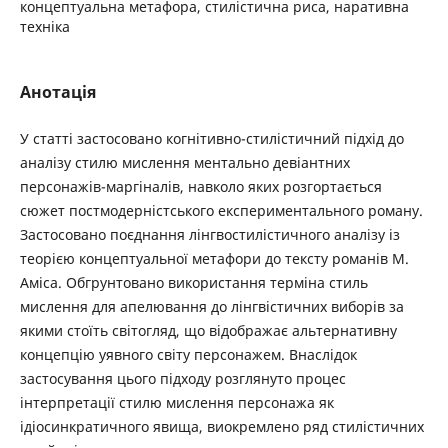
концептуальна метафора, стилістична риса, наративна
техніка
Анотація
У статті застосовано когнітивно-стилістичний підхід до
аналізу стилю мислення ментально девіантних
персонажів-маргіналів, навколо яких розгортається
сюжет постмодерністського експериментального роману.
Застосовано поєднання лінгвостилістичного аналізу із
теорією концептуальної метафори до тексту романів М.
Аміса. Обгрунтовано використання терміна стиль
мислення для апелювання до лінгвістичних виборів за
якими стоїть світогляд, що відображає альтернативну
концепцію уявного світу персонажем. Внаслідок
застосування цього підходу розглянуто процес
інтерпретації стилю мислення персонажа як
ідіосинкратичного явища, виокремлено ряд стилістичних