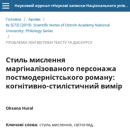
Науковий журнал «Наукові записки Національного університету «Острозька академія»: серія «Філологія»
Головна
/
Архіви
/
№ 5(73) (2019): Scientific Notes of Ostroh Academy National
University: Philology Series
/
ПРОБЛЕМИ ЛІНГВІСТИКИ ТЕКСТУ ТА ДИСКУРСУ
Стиль мислення
маргіналізованого персонажа
постмодерністського роману:
когнітивно-стилістичний вимір
Oksana Hural
Ключові слова:
стиль мислення, світогляд,